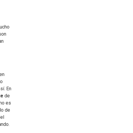
mucho
 son
an
ien
Lo
sí. En
te
de
ano es
lo de
del
ando.