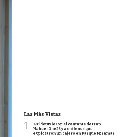
Las Más Vistas
1
Así detuvieron al cantante de trap
Nahuel One23 y a chilenos que
explotaron un cajero en Parque Miramar