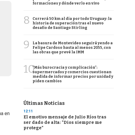
formaciones y dónde verlo en vivo
8
Correrá 50 km al día por todo Uruguay: la
historia de superación tras el nuevo
desafío de Santiago Stirling
9
La basura de Montevideo seguirá yendo a
Felipe Cardoso hasta al menos 2055, con
las obras que prevé la IMM
10
"Más burocracia y complicación":
supermercados y comercios cuestionan
medida de informar precios por unidad y
piden cambios
Últimas Noticias
12:11
na en
El emotivo mensaje de Julio Ríos tras
ser dado de alta: "Dios siempre me
protege"