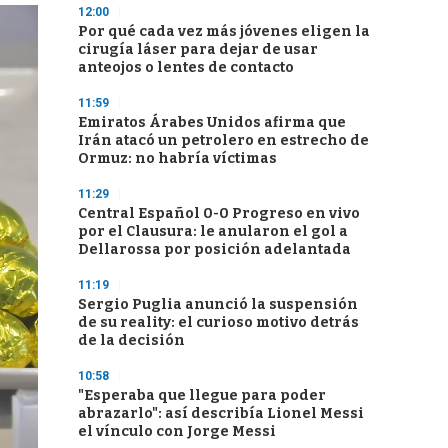
12:00
Por qué cada vez más jóvenes eligen la
cirugía láser para dejar de usar
anteojos o lentes de contacto
11:59
Emiratos Árabes Unidos afirma que
Irán atacó un petrolero en estrecho de
Ormuz: no habría víctimas
11:29
Central Español 0-0 Progreso en vivo
por el Clausura: le anularon el gol a
Dellarossa por posición adelantada
11:19
Sergio Puglia anunció la suspensión
de su reality: el curioso motivo detrás
de la decisión
10:58
"Esperaba que llegue para poder
abrazarlo": así describía Lionel Messi
el vínculo con Jorge Messi