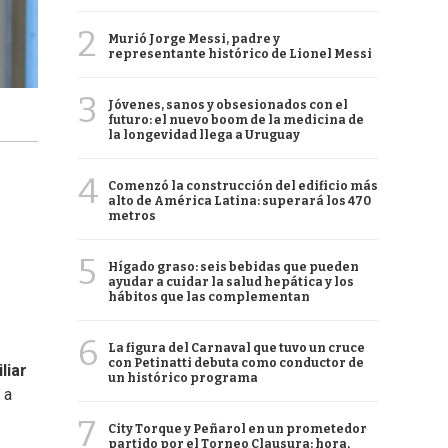
2
Murió Jorge Messi, padre y
representante histórico de Lionel Messi
3
Jóvenes, sanos y obsesionados con el
futuro: el nuevo boom de la medicina de
la longevidad llega a Uruguay
4
Comenzó la construcción del edificio más
alto de América Latina: superará los 470
metros
5
Hígado graso: seis bebidas que pueden
ayudar a cuidar la salud hepática y los
hábitos que las complementan
6
La figura del Carnaval que tuvo un cruce
con Petinatti debuta como conductor de
liar
un histórico programa
 a
7
City Torque y Peñarol en un prometedor
partido por el Torneo Clausura: hora,