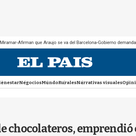
 Miramar
Afirman que Araujo se va del Barcelona
Gobierno demanda
ienestar
Negocios
Mundo
Rurales
Narrativas visuales
Opin
de chocolateros, emprendió 