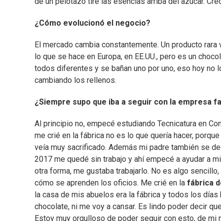
de un pelotazo tiré las esencias arriba del azúcar. Creo
¿Cómo evolucionó el negocio?
El mercado cambia constantemente. Un producto rar
lo que se hace en Europa, en EE.UU., pero es un choc
todos diferentes y se bañan uno por uno, eso hoy no 
cambiando los rellenos.
¿Siempre supo que iba a seguir con la empresa fa
Al principio no, empecé estudiando Tecnicatura en Con
me crié en la fábrica no es lo que quería hacer, porque
veía muy sacrificado. Además mi padre también se dedic
2017 me quedé sin trabajo y ahí empecé a ayudar a mi m
otra forma, me gustaba trabajarlo. No es algo sencillo,
cómo se aprenden los oficios. Me crié en la
fábrica 
la casa de mis abuelos era la fábrica y todos los días
chocolate, ni me voy a cansar. Es lindo poder decir qu
Estoy muy orgulloso de poder seguir con esto, de mi ma