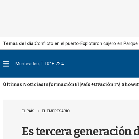
Temas del día:
Conflicto en el puerto
Explotaron cajero en Parque
Montevideo, T 10° H 72%
M
e
n
u
Últimas Noticias
Información
El País +
Ovación
TV Show
B
EL PAÍS
EL EMPRESARIO
Es tercera generación 