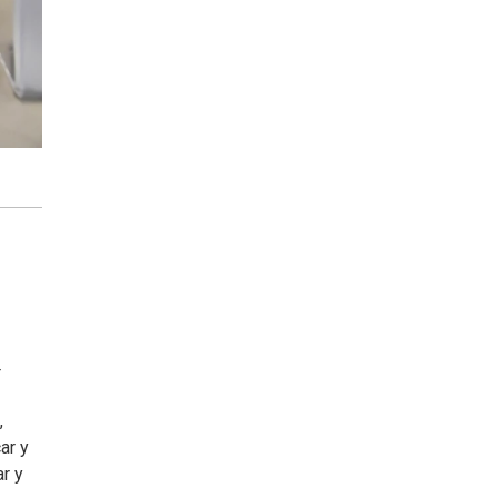
4
,
ar y
r y