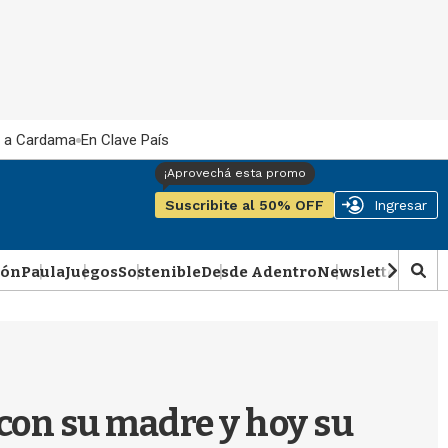
 a Cardama
En Clave País
Suscribite al 50% OFF
Ingresar
ión
Paula
Juegos
Sostenible
Desde Adentro
Newsletter
Podca
M
o
s
t
r
a
r
con su madre y hoy su
b
�