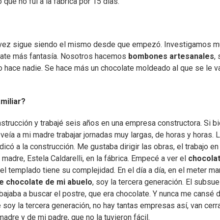
 que no fui a la fábrica por 15 días.
a vez sigue siendo el mismo desde que empezó. Investigamos 
olate más fantasía. Nosotros hacemos
bombones artesanales
,
lo hace nadie. Se hace más un chocolate moldeado al que se le v
miliar?
strucción y trabajé seis años en una empresa constructora. Si b
 veía a mi madre trabajar jornadas muy largas, de horas y horas. 
ó a la construcción. Me gustaba dirigir las obras, el trabajo en 
adre, Estela Caldarelli, en la fábrica. Empecé a ver el
chocola
 el templado tiene su complejidad. En el día a día, en el meter m
de chocolate de mi abuelo
, soy la tercera generación. El subsue
 bajaba a buscar el postre, que era chocolate. Y nunca me cansé 
e soy la tercera generación, no hay tantas empresas así, van cerr
dre y de mi padre, que no la tuvieron fácil.