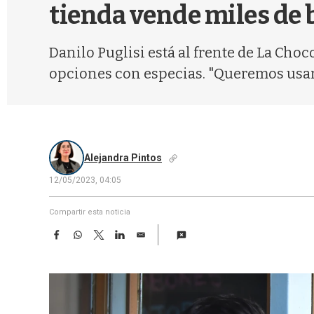
tienda vende miles de
Danilo Puglisi está al frente de La Cho
opciones con especias. "Queremos usar
Alejandra Pintos
12/05/2023, 04:05
Compartir esta noticia
F
W
T
L
E
a
h
w
i
m
c
a
i
n
a
e
t
t
k
i
b
s
t
e
l
o
A
e
d