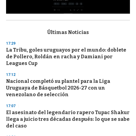
0
s
e
c
Últimas Noticias
o
n
17:29
d
La Tribu, goles uruguayos por el mundo: doblete
s
o
de Pollero, Roldán en racha y Damiani por
f
Leagues Cup
3
3
s
17:12
e
Nacional completó su plantel para la Liga
c
Uruguaya de Básquetbol 2026-27 con un
o
n
venezolano de selección
d
s
17:07
El asesinato del legendario rapero Tupac Shakur
llega a juicio tres décadas después: lo que se sabe
del caso