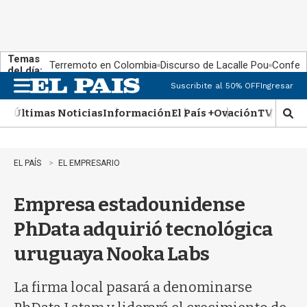
Temas
Terremoto en Colombia
Discurso de Lacalle Pou
Confere
del día:
Suscribite al 50% OFF
Ingresar
M
e
Últimas Noticias
Información
El País +
Ovación
TV Show
n
M
u
o
s
t
EL PAÍS
EL EMPRESARIO
r
a
Empresa estadounidense
r
b
PhData adquirió tecnológica
�
s
uruguaya Nooka Labs
q
u
e
La firma local pasará a denominarse
d