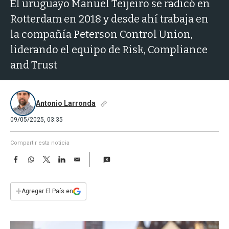
a
El uruguayo Manuel Teijeiro se radicó en
Rotterdam en 2018 y desde ahí trabaja en
la compañía Peterson Control Union,
liderando el equipo de Risk, Compliance
and Trust
Antonio Larronda
09/05/2025, 03:35
Compartir esta noticia
F
W
T
L
E
a
h
w
i
m
c
a
i
n
a
e
t
t
k
i
+
Agregar El País en
b
s
t
e
l
o
A
e
d
o
p
r
I
k
p
n