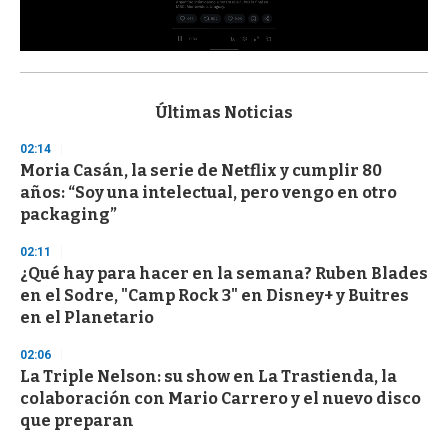
0
s
e
c
Últimas Noticias
o
n
02:14
d
Moria Casán, la serie de Netflix y cumplir 80
s
o
años: “Soy una intelectual, pero vengo en otro
f
packaging”
3
3
s
02:11
e
¿Qué hay para hacer en la semana? Ruben Blades
c
en el Sodre, "Camp Rock 3" en Disney+ y Buitres
o
n
en el Planetario
d
s
02:06
La Triple Nelson: su show en La Trastienda, la
colaboración con Mario Carrero y el nuevo disco
que preparan