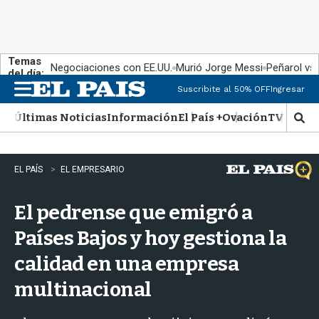
Temas
Negociaciones con EE.UU.
Murió Jorge Messi
Peñarol vs
del día:
Suscribite al 50% OFF
Ingresar
M
e
Últimas Noticias
Información
El País +
Ovación
TV Show
n
M
u
o
s
t
EL PAÍS
EL EMPRESARIO
r
a
El pedrense que emigró a
r
b
Países Bajos y hoy gestiona la
�
s
calidad en una empresa
q
u
multinacional
e
d