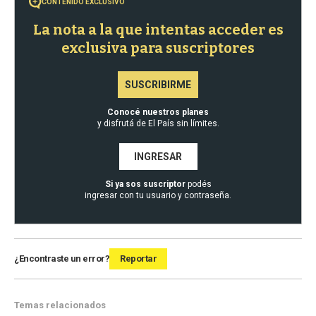
CONTENIDO EXCLUSIVO
La nota a la que intentas acceder es
exclusiva para suscriptores
SUSCRIBIRME
Conocé nuestros planes
y disfrutá de El País sin límites.
INGRESAR
Si ya sos suscriptor
podés
ingresar con tu usuario y contraseña.
¿Encontraste un error?
Reportar
Temas relacionados