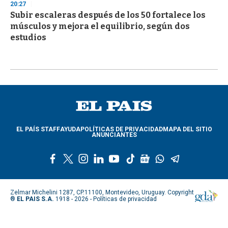
20:27
Subir escaleras después de los 50 fortalece los
músculos y mejora el equilibrio, según dos
estudios
EL PAÍS STAFF
AYUDA
POLÍTICAS DE PRIVACIDAD
MAPA DEL SITIO
ANUNCIANTES
f
t
i
l
y
t
g
w
t
a
w
n
i
o
i
o
h
e
c
i
s
n
u
k
o
a
l
e
t
t
k
t
t
g
t
e
Zelmar Michelini 1287, CP.11100, Montevideo, Uruguay. Copyright
b
t
a
e
u
o
l
s
g
®
EL PAIS S.A.
1918 - 2026 -
Políticas de privacidad
o
e
g
d
b
k
e
a
r
o
r
r
i
e
n
p
a