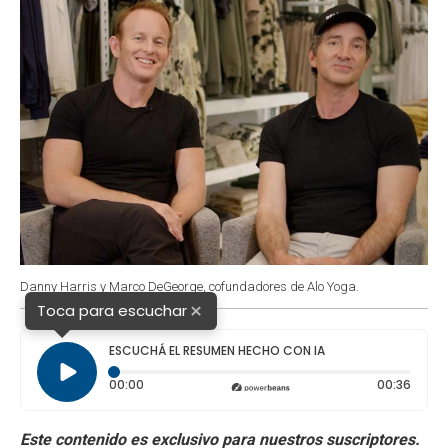
Danny Harris y Marco DeGeorge, cofundadores de Alo Yoga.
×
Toca para escuchar
ESCUCHÁ EL RESUMEN HECHO CON IA
Tiempo transcurrido: 0 segundos
Durac
00:00
00:36