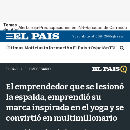
Temas
Alerta roja
Preocupaciones en INR
Bañados de Carrasco
del día:
Suscribite al 50% OFF
Ingresar
M
e
Últimas Noticias
Información
El País +
Ovación
TV Show
n
M
u
o
s
t
EL PAÍS
EL EMPRESARIO
r
a
El emprendedor que se lesionó
r
b
la espalda, emprendió su
�
s
marca inspirada en el yoga y se
q
u
convirtió en multimillonario
e
d