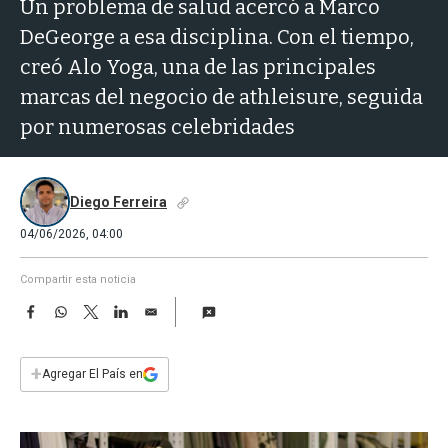
a
Un problema de salud acercó a Marco
DeGeorge a esa disciplina. Con el tiempo,
creó Alo Yoga, una de las principales
marcas del negocio de athleisure, seguida
por numerosas celebridades
Diego Ferreira
04/06/2026, 04:00
Compartir esta noticia
F
W
T
L
E
a
h
w
i
m
c
a
i
n
a
e
t
t
k
i
+
Agregar El País en
b
s
t
e
l
o
A
e
d
o
p
r
I
k
p
n