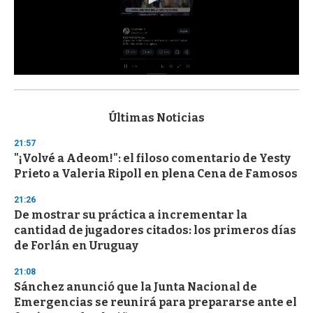
0
s
e
c
Últimas Noticias
o
n
21:57
d
"¡Volvé a Adeom!": el filoso comentario de Yesty
s
o
Prieto a Valeria Ripoll en plena Cena de Famosos
f
3
21:26
3
s
De mostrar su práctica a incrementar la
e
cantidad de jugadores citados: los primeros días
c
de Forlán en Uruguay
o
n
d
21:08
s
Sánchez anunció que la Junta Nacional de
Emergencias se reunirá para prepararse ante el