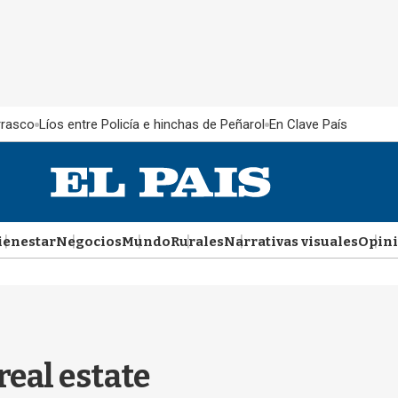
rrasco
Líos entre Policía e hinchas de Peñarol
En Clave País
ienestar
Negocios
Mundo
Rurales
Narrativas visuales
Opin
real estate