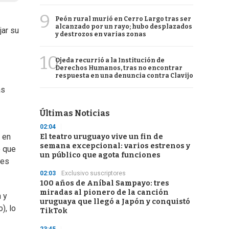
9
Peón rural murió en Cerro Largo tras ser
alcanzado por un rayo; hubo desplazados
jar su
y destrozos en varias zonas
10
Ojeda recurrió a la Institución de
Derechos Humanos, tras no encontrar
respuesta en una denuncia contra Clavijo
as
Últimas Noticias
02:04
 en
El teatro uruguayo vive un fin de
semana excepcional: varios estrenos y
o que
un público que agota funciones
mes
02:03
Exclusivo suscriptores
100 años de Aníbal Sampayo: tres
miradas al pionero de la canción
 y
uruguaya que llegó a Japón y conquistó
), lo
TikTok