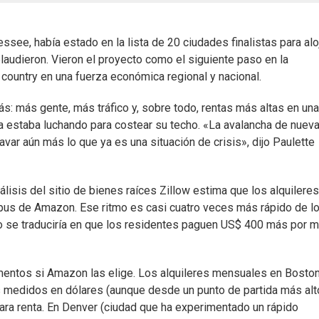
ee, había estado en la lista de 20 ciudades finalistas para alo
audieron. Vieron el proyecto como el siguiente paso en la
 country en una fuerza económica regional y nacional.
: más gente, más tráfico y, sobre todo, rentas más altas en una
a estaba luchando para costear su techo. «La avalancha de nuev
var aún más lo que ya es una situación de crisis», dijo Paulette
isis del sitio de bienes raíces Zillow estima que los alquileres
ampus de Amazon. Ese ritmo es casi cuatro veces más rápido de l
 se traduciría en que los residentes paguen US$ 400 más por 
mentos si Amazon las elige. Los alquileres mensuales en Boston
medidos en dólares (aunque desde un punto de partida más alto
 para renta. En Denver (ciudad que ha experimentado un rápido