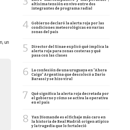
3
altísima tensión en vivo entre dos
integrantes de programa radial
4
Gobierno declaró la alerta roja por las
condiciones meteorológicas en varias
zonas del país
n, un
5
Director del Sinae explicó qué implica la
alerta roja para zonas costeras y qué
pasa con las clases
6
La confesión de una uruguaya en "Ahora
Caigo" Argentina que descolocó a Darío
Barassi y se hizo viral
7
Qué significa la alerta roja decretada por
el gobierno y cómo se activa la operativa
en el país
8
Yan Diomande es el fichaje más caro en
la historia de Real Madrid: origen atípico
y la tragedia que lo fortaleció