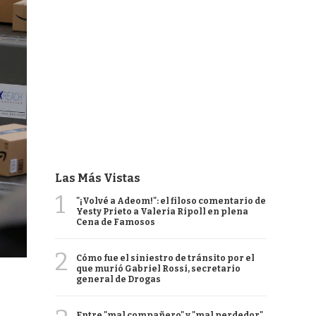
Las Más Vistas
1
"¡Volvé a Adeom!": el filoso comentario de
Yesty Prieto a Valeria Ripoll en plena
Cena de Famosos
2
Cómo fue el siniestro de tránsito por el
que murió Gabriel Rossi, secretario
general de Drogas
Entre "mal compañero" y "mal perdedor",