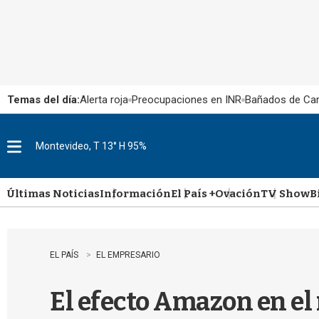
Temas del día:
Alerta roja
Preocupaciones en INR
Bañados de Ca
Montevideo, T 13° H 95%
M
e
n
u
Últimas Noticias
Información
El País +
Ovación
TV Show
B
EL PAÍS
EL EMPRESARIO
El efecto Amazon en el 