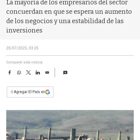
a
La mayoría de los empresarios del sector
concuerdan en que se espera un aumento
de los negocios y una estabilidad de las
inversiones
25/07/2025, 03:25
Compartir esta noticia
F
W
T
L
E
a
h
w
i
m
c
a
i
n
a
e
t
t
k
i
+
Agregar El País en
b
s
t
e
l
o
A
e
d
o
p
r
I
k
p
n