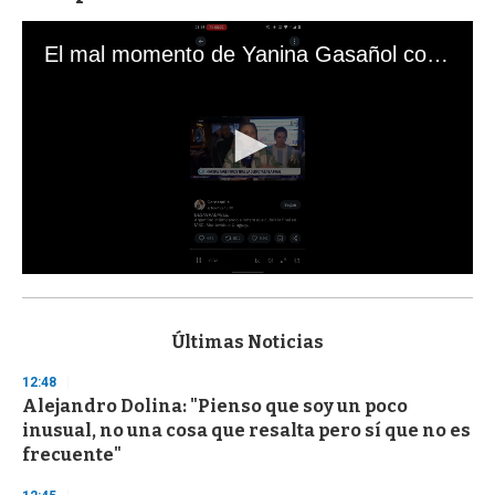
El mal momento de Yanina Gasañol con un hincha argentino en "Subrayado"
0
s
e
c
Últimas Noticias
o
n
12:48
d
Alejandro Dolina: "Pienso que soy un poco
s
o
inusual, no una cosa que resalta pero sí que no es
f
frecuente"
3
3
s