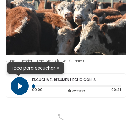
Ganado Hereford.
Foto: Manuela García Pintos
×
Toca para escuchar
ESCUCHÁ EL RESUMEN HECHO CON IA
Tiempo transcurrido: 0 segundos
Durac
00:00
00:41