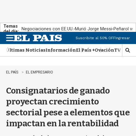
Temas
Negociaciones con EE.UU.
Murió Jorge Messi
Peñarol vs
del día:
Suscribite al 50% OFF
Ingresar
M
e
Últimas Noticias
Información
El País +
Ovación
TV Show
n
M
u
o
s
t
EL PAÍS
EL EMPRESARIO
r
a
Consignatarios de ganado
r
b
proyectan crecimiento
�
s
sectorial pese a elementos que
q
u
impactan en la rentabilidad
e
d