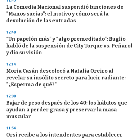
12:45
e
La Comedia Nacional suspendió funciones de
c
"Manos sucias": el motivo y cómo será la
o
n
devolución de las entradas
d
s
12:40
“Un papelón más” y “algo premeditado”: Ruglio
habló de la suspensión de City Torque vs. Peñarol
y dio su visión
12:14
Moria Casán descolocó a Natalia Oreiro al
revelar su insólito secreto para lucir radiante:
"¿Esperma de qué?"
12:00
Bajar de peso después de los 40: los hábitos que
ayudan a perder grasa y preservar la masa
muscular
11:54
Orsi recibe a los intendentes para establecer