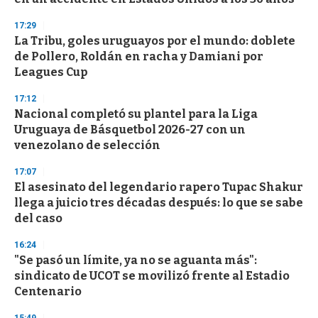
f
3
17:29
3
s
La Tribu, goles uruguayos por el mundo: doblete
e
de Pollero, Roldán en racha y Damiani por
c
Leagues Cup
o
n
d
17:12
s
Nacional completó su plantel para la Liga
Uruguaya de Básquetbol 2026-27 con un
venezolano de selección
17:07
El asesinato del legendario rapero Tupac Shakur
llega a juicio tres décadas después: lo que se sabe
del caso
16:24
"Se pasó un límite, ya no se aguanta más":
sindicato de UCOT se movilizó frente al Estadio
Centenario