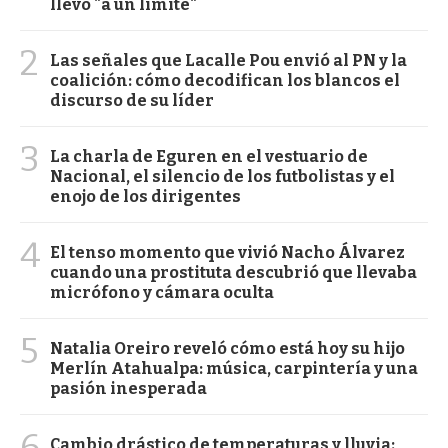
llevó "a un límite"
2
Las señales que Lacalle Pou envió al PN y la
coalición: cómo decodifican los blancos el
discurso de su líder
3
La charla de Eguren en el vestuario de
Nacional, el silencio de los futbolistas y el
enojo de los dirigentes
4
El tenso momento que vivió Nacho Álvarez
cuando una prostituta descubrió que llevaba
micrófono y cámara oculta
5
Natalia Oreiro reveló cómo está hoy su hijo
Merlín Atahualpa: música, carpintería y una
pasión inesperada
6
Cambio drástico de temperaturas y lluvia: