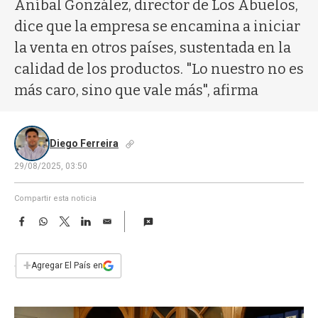
a
Aníbal González, director de Los Abuelos,
dice que la empresa se encamina a iniciar
la venta en otros países, sustentada en la
calidad de los productos. "Lo nuestro no es
más caro, sino que vale más", afirma
Diego Ferreira
29/08/2025, 03:50
Compartir esta noticia
F
W
T
L
E
a
h
w
i
m
c
a
i
n
a
e
t
t
k
i
+
Agregar El País en
b
s
t
e
l
o
A
e
d
o
p
r
I
k
p
n