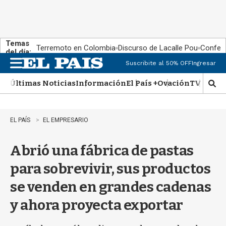
Temas
Terremoto en Colombia
Discurso de Lacalle Pou
Confere
del día:
Suscribite al 50% OFF
Ingresar
M
e
Últimas Noticias
Información
El País +
Ovación
TV Show
n
M
u
o
s
t
EL PAÍS
EL EMPRESARIO
r
a
Abrió una fábrica de pastas
r
b
para sobrevivir, sus productos
�
s
se venden en grandes cadenas
q
u
y ahora proyecta exportar
e
d