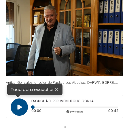
Aníbal González, director de Pastas Los Abuelos.
DARWIN BORRELLI
×
Toca para escuchar
ESCUCHÁ EL RESUMEN HECHO CON IA
Tiempo transcurrido: 0 segundos
Durac
00:00
00:42