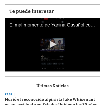
Te puede interesar
El mal momento de Yanina Gasañol con un hincha argentino en "Subrayado"
0
s
e
c
Últimas Noticias
o
n
17:38
d
Murió el reconocido alpinista Jake Whisenant
s
o
en un accidente en Estados Unidos a los 30 años