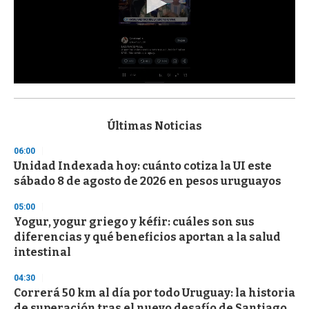
0
s
e
c
Últimas Noticias
o
n
06:00
d
Unidad Indexada hoy: cuánto cotiza la UI este
s
o
sábado 8 de agosto de 2026 en pesos uruguayos
f
3
05:00
3
s
Yogur, yogur griego y kéfir: cuáles son sus
e
diferencias y qué beneficios aportan a la salud
c
intestinal
o
n
d
04:30
s
Correrá 50 km al día por todo Uruguay: la historia
de superación tras el nuevo desafío de Santiago