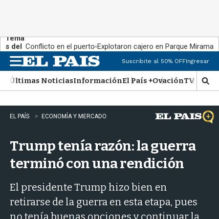
Tema
s del
Conflicto en el puerto
Explotaron cajero en Parque Miramar
día:
Suscribite al 50% OFF
Ingresar
M
e
Últimas Noticias
Información
El País +
Ovación
TV Show
n
M
u
o
s
t
EL PAÍS
ECONOMÍA Y MERCADO
r
a
Trump tenía razón: la guerra
r
b
terminó con una rendición
�
s
q
El presidente Trump hizo bien en
u
retirarse de la guerra en esta etapa, pues
e
d
no tenía buenas opciones y continuar la