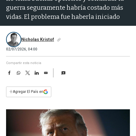
a
guerra seguramente habría costado más
vidas. El problema fue haberla iniciado
Nicholas Kristof
02/07/2026, 04:00
Compartir esta noticia
F
W
T
L
E
a
h
w
i
m
c
a
i
n
a
e
t
t
k
i
+
Agregar El País en
b
s
t
e
l
o
A
e
d
o
p
r
I
k
p
n