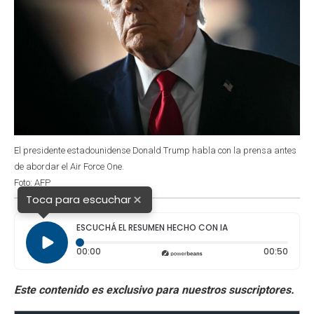
El presidente estadounidense Donald Trump habla con la prensa antes
de abordar el Air Force One.
Foto: AFP
×
Toca para escuchar
ESCUCHÁ EL RESUMEN HECHO CON IA
Tiempo transcurrido: 0 segundos
Durac
00:00
00:50