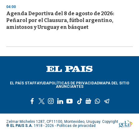
04:00
Agenda Deportiva del 8 de agosto de 2026:
Peñarol por el Clausura, fútbol argentino,
amistosos y Uruguay en básquet
EL PAÍS STAFF
AYUDA
POLÍTICAS DE PRIVACIDAD
MAPA DEL SITIO
ANUNCIANTES
f
t
i
l
y
t
g
w
t
a
w
n
i
o
i
o
h
e
c
i
s
n
u
k
o
a
l
e
t
t
k
t
t
g
t
e
Zelmar Michelini 1287, CP.11100, Montevideo, Uruguay. Copyright
b
t
a
e
u
o
l
s
g
®
EL PAIS S.A.
1918 - 2026 -
Políticas de privacidad
o
e
g
d
b
k
e
a
r
o
r
r
i
e
n
p
a