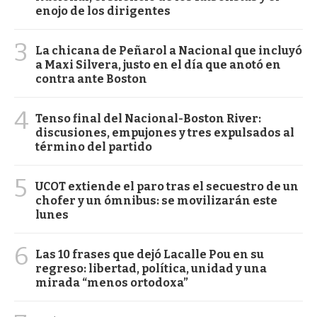
enojo de los dirigentes
3
La chicana de Peñarol a Nacional que incluyó
a Maxi Silvera, justo en el día que anotó en
contra ante Boston
4
Tenso final del Nacional-Boston River:
discusiones, empujones y tres expulsados al
término del partido
5
UCOT extiende el paro tras el secuestro de un
chofer y un ómnibus: se movilizarán este
lunes
6
Las 10 frases que dejó Lacalle Pou en su
regreso: libertad, política, unidad y una
mirada “menos ortodoxa”