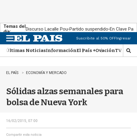
Temas del
Discurso Lacalle Pou
Partido suspendido
En Clave País
día:
Suscribite al 50% OFF
Ingresar
M
e
Últimas Noticias
Información
El País +
Ovación
TV Show
n
M
u
o
s
t
EL PAÍS
ECONOMÍA Y MERCADO
r
a
Sólidas alzas semanales para
r
b
bolsa de Nueva York
�
s
q
u
16/02/2015, 07:00
e
d
Compartir esta noticia