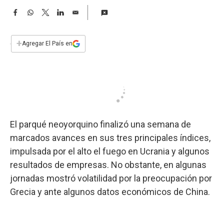
a
F
W
T
L
E
a
h
w
i
m
c
a
i
n
a
e
t
t
k
i
+
Agregar El País en
b
s
t
e
l
o
A
e
d
o
p
r
I
k
p
n
El parqué neoyorquino finalizó una semana de
marcados avances en sus tres principales índices,
impulsada por el alto el fuego en Ucrania y algunos
resultados de empresas. No obstante, en algunas
jornadas mostró volatilidad por la preocupación por
Grecia y ante algunos datos económicos de China.