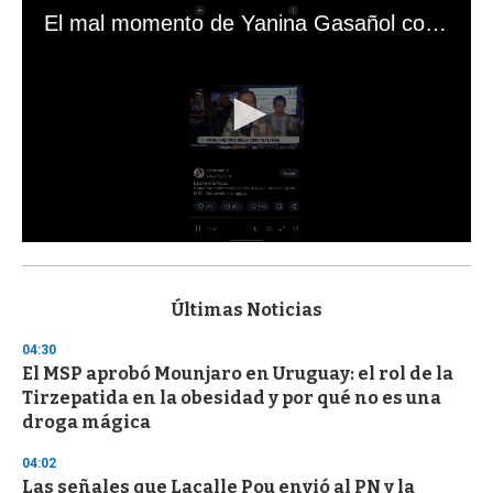
El mal momento de Yanina Gasañol con un hincha argentino en "Subrayado"
0
s
e
c
Últimas Noticias
o
n
04:30
d
El MSP aprobó Mounjaro en Uruguay: el rol de la
s
o
Tirzepatida en la obesidad y por qué no es una
f
droga mágica
3
3
s
04:02
e
Las señales que Lacalle Pou envió al PN y la