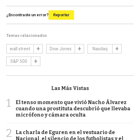
¿Encontraste un error?
Reportar
Temas relacionados
wall street
Dow Jones
Nasdaq
S&P 500
Las Más Vistas
1
El tenso momento que vivió Nacho Álvarez
cuando una prostituta descubrió que llevaba
micrófono y cámara oculta
2
La charla de Eguren en el vestuario de
Nacional, el silencio de los futbolistas y el