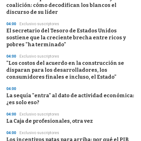
c
coalición: cómo decodifican los blancos el
o
n
discurso de su líder
d
s
04:00
Exclusivo suscriptores
El secretario del Tesoro de Estados Unidos
sostiene que la creciente brecha entre ricos y
pobres "ha terminado"
04:00
Exclusivo suscriptores
"Los costos del acuerdo en la construcción se
disparan para los desarrolladores, los
consumidores finales e incluso, el Estado"
04:00
La sequía "entra" al dato de actividad económica:
¿es solo eso?
04:00
Exclusivo suscriptores
La Caja de profesionales, otra vez
04:00
Exclusivo suscriptores
Los incentivos patas para arriba: por qué el PIB