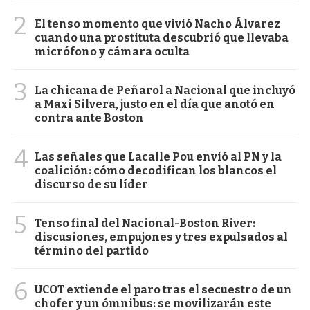
2
El tenso momento que vivió Nacho Álvarez
cuando una prostituta descubrió que llevaba
micrófono y cámara oculta
3
La chicana de Peñarol a Nacional que incluyó
a Maxi Silvera, justo en el día que anotó en
contra ante Boston
4
Las señales que Lacalle Pou envió al PN y la
coalición: cómo decodifican los blancos el
discurso de su líder
5
Tenso final del Nacional-Boston River:
discusiones, empujones y tres expulsados al
término del partido
6
UCOT extiende el paro tras el secuestro de un
chofer y un ómnibus: se movilizarán este