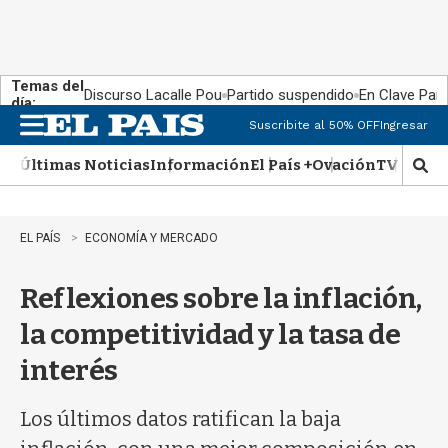
Temas del
Discurso Lacalle Pou
Partido suspendido
En Clave País
día:
Suscribite al 50% OFF
Ingresar
M
e
Últimas Noticias
Información
El País +
Ovación
TV Show
n
M
u
o
s
t
EL PAÍS
ECONOMÍA Y MERCADO
r
a
Reflexiones sobre la inflación,
r
b
la competitividad y la tasa de
�
s
interés
q
u
e
Los últimos datos ratifican la baja
d