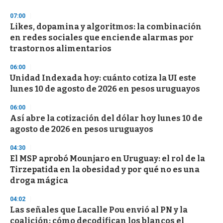
3
s
07:00
e
Likes, dopamina y algoritmos: la combinación
c
en redes sociales que enciende alarmas por
o
n
trastornos alimentarios
d
s
06:00
Unidad Indexada hoy: cuánto cotiza la UI este
lunes 10 de agosto de 2026 en pesos uruguayos
06:00
Así abre la cotización del dólar hoy lunes 10 de
agosto de 2026 en pesos uruguayos
04:30
El MSP aprobó Mounjaro en Uruguay: el rol de la
Tirzepatida en la obesidad y por qué no es una
droga mágica
04:02
Las señales que Lacalle Pou envió al PN y la
coalición: cómo decodifican los blancos el