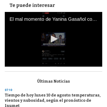
Te puede interesar
El mal momento de Yanina Gasañol con un hincha argentino en "Subrayado"
0
s
e
c
Últimas Noticias
o
n
07:10
d
Tiempo de hoy lunes 10 de agosto: temperaturas,
s
o
vientos y nubosidad, según el pronóstico de
f
Inumet
3