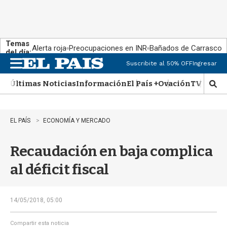
Temas
Alerta roja
Preocupaciones en INR
Bañados de Carrasco
del día:
Suscribite al 50% OFF
Ingresar
M
e
Últimas Noticias
Información
El País +
Ovación
TV Show
n
M
u
o
s
t
EL PAÍS
ECONOMÍA Y MERCADO
r
a
Recaudación en baja complica
r
b
al déficit fiscal
�
s
q
u
14/05/2018, 05:00
e
d
Compartir esta noticia