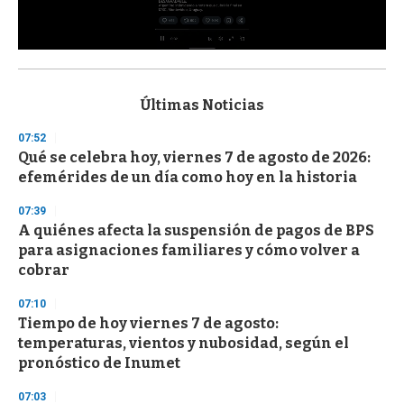
0
s
e
c
Últimas Noticias
o
n
07:52
d
Qué se celebra hoy, viernes 7 de agosto de 2026:
s
o
efemérides de un día como hoy en la historia
f
3
07:39
3
s
A quiénes afecta la suspensión de pagos de BPS
e
para asignaciones familiares y cómo volver a
c
cobrar
o
n
d
07:10
s
Tiempo de hoy viernes 7 de agosto:
temperaturas, vientos y nubosidad, según el
pronóstico de Inumet
07:03