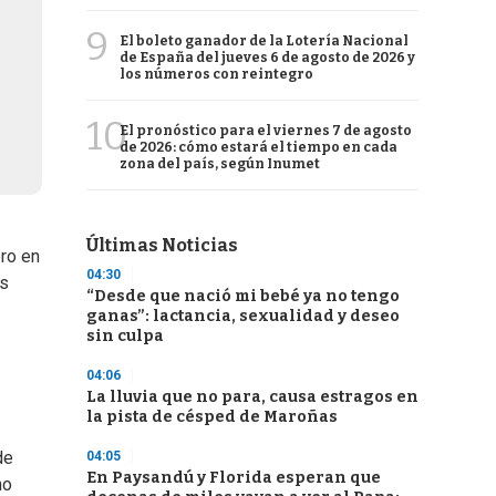
9
El boleto ganador de la Lotería Nacional
de España del jueves 6 de agosto de 2026 y
los números con reintegro
10
El pronóstico para el viernes 7 de agosto
de 2026: cómo estará el tiempo en cada
zona del país, según Inumet
Últimas Noticias
ro en
04:30
os
“Desde que nació mi bebé ya no tengo
ganas”: lactancia, sexualidad y deseo
sin culpa
04:06
La lluvia que no para, causa estragos en
la pista de césped de Maroñas
de
04:05
En Paysandú y Florida esperan que
no