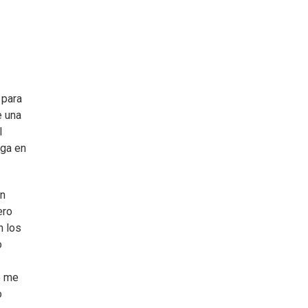
 para
e una
l
ega en
un
ero
n los
o
o me
o