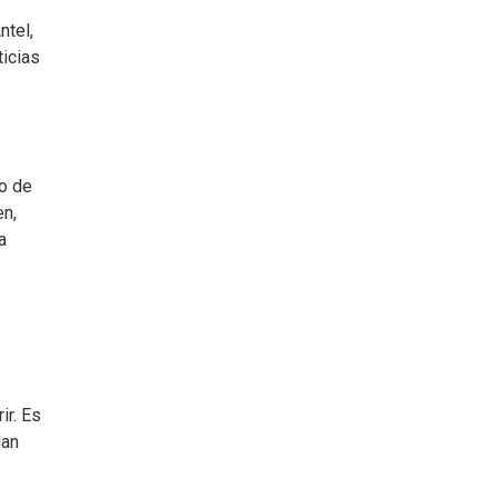
ntel,
ticias
o de
en,
a
ir. Es
dan