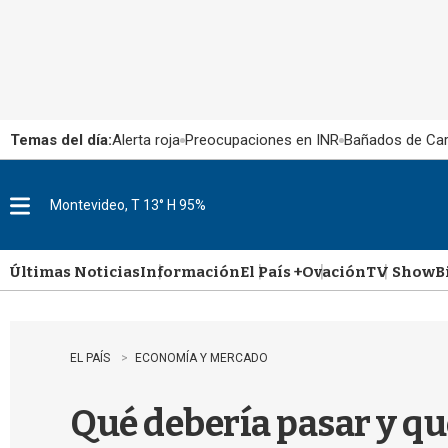
Temas del día:
Alerta roja
Preocupaciones en INR
Bañados de Ca
Montevideo, T 13° H 95%
M
e
n
u
Últimas Noticias
Información
El País +
Ovación
TV Show
B
EL PAÍS
ECONOMÍA Y MERCADO
Qué debería pasar y qu