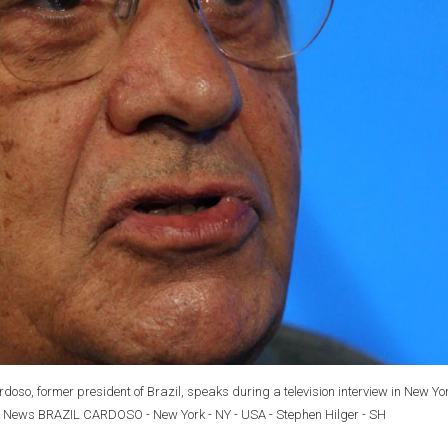
, former president of Brazil, speaks during a television interview in New Yor
 News BRAZIL CARDOSO - New York - NY - USA - Stephen Hilger - SH