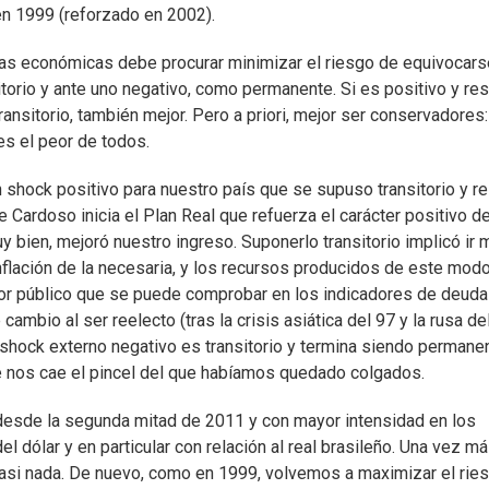
en 1999 (reforzado en 2002).
icas económicas debe procurar minimizar el riesgo de equivocars
torio y ante uno negativo, como permanente. Si es positivo y res
ansitorio, también mejor. Pero a priori, mejor ser conservadores:
es el peor de todos.
n shock positivo para nuestro país que se supuso transitorio y re
Cardoso inicia el Plan Real que refuerza el carácter positivo d
uy bien, mejoró nuestro ingreso. Suponerlo transitorio implicó ir
inflación de la necesaria, y los recursos producidos de este mod
ctor público que se puede comprobar en los indicadores de deuda
ambio al ser reelecto (tras la crisis asiática del 97 y la rusa de
hock externo negativo es transitorio y termina siendo permanen
e nos cae el pincel del que habíamos quedado colgados.
esde la segunda mitad de 2011 y con mayor intensidad en los
 dólar y en particular con relación al real brasileño. Una vez má
asi nada. De nuevo, como en 1999, volvemos a maximizar el rie