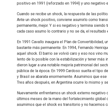
positivo en 1991 (reforzado en 1994) y uno negativo 
Cuando se recibe un shock, la respuesta de las polít
Ante un shock positivo, conviene asumirlo como transi
permanente, mejor. Y si es negativo y termina siendo tr
cada caso asumo lo contrario y no se da, el resultado 
En 1991 Cavallo inaugura el Plan de Convertibilidad, u
bastante más permanente. En 1994, Fernando Henrique 
aquel shock. El barrio se volvió caro y eso nos vino m
lento de lo posible con la estabilización y tener más 
dieron lugar a una notable mejoría patrimonial del se
pública de la época. En 1999 Cardoso suelta el tipo de c
y Brasil se abarata enormemente. Asumimos que ese s
Tres años después, en Argentina ocurre lo mismo y s
Nuevamente enfrentamos un shock externo negativo d
últimos meses de la mano del fortalecimiento global del
asumimos que el shock es transitorio y no hacemos c