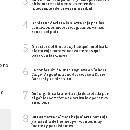
3
altísima tensión en vivo entre dos
integrantes de programa radial
4
Gobierno declaró la alerta roja por las
condiciones meteorológicas en varias
zonas del país
5
Director del Sinae explicó qué implica la
alerta roja para zonas costeras y qué
pasa con las clases
o no
6
La confesión de una uruguaya en "Ahora
Caigo" Argentina que descolocó a Darío
Barassi y se hizo viral
7
os
Qué significa la alerta roja decretada por
el gobierno y cómo se activa la operativa
en el país
8
Buena parte del país bajo alerta naranja
y amarilla de Inumet por vientos muy
fuertes y persistentes