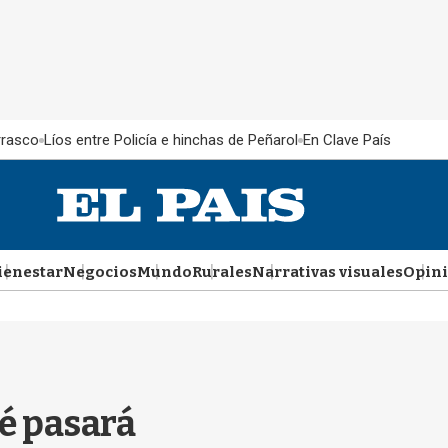
rrasco
Líos entre Policía e hinchas de Peñarol
En Clave País
ienestar
Negocios
Mundo
Rurales
Narrativas visuales
Opin
é pasará