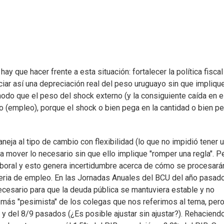
 que hacer frente a esta situación: fortalecer la política fiscal
ciar así una depreciación real del peso uruguayo sin que impliqu
odo que el peso del shock externo (y la consiguiente caída en e
jo (empleo), porque el shock o bien pega en la cantidad o bien p
neja al tipo de cambio con flexibilidad (lo que no impidió tener 
a mover lo necesario sin que ello implique "romper una regla". P
boral y esto genera incertidumbre acerca de cómo se procesará
teria de empleo. En las Jornadas Anuales del BCU del año pasad
necesario para que la deuda pública se mantuviera estable y no
l más "pesimista" de los colegas que nos referimos al tema, per
 y del 8/9 pasados (¿Es posible ajustar sin ajustar?). Rehaciend