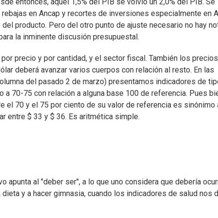
sde entonces, aquél 1,5% del PIB se volvió un 2,0% del PIB. Se
ebajas en Ancap y recortes de inversiones especialmente en A
 del producto. Pero del otro punto de ajuste necesario no hay no
 para la inminente discusión presupuestal.
por precio y por cantidad, y el sector fiscal. También los precios
ólar deberá avanzar varios cuerpos con relación al resto. En las
olumna del pasado 2 de marzo) presentamos indicadores de tip
o a 70-75 con relación a alguna base 100 de referencia. Pues bi
re el 70 y el 75 por ciento de su valor de referencia es sinónimo 
ar entre $ 33 y $ 36. Es aritmética simple.
apunta al "deber ser", a lo que uno considera que debería ocurr
a dieta y a hacer gimnasia, cuando los indicadores de salud nos 