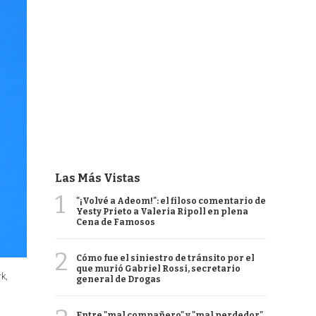
Las Más Vistas
1
"¡Volvé a Adeom!": el filoso comentario de
Yesty Prieto a Valeria Ripoll en plena
Cena de Famosos
2
Cómo fue el siniestro de tránsito por el
que murió Gabriel Rossi, secretario
k,
general de Drogas
Entre "mal compañero" y "mal perdedor",