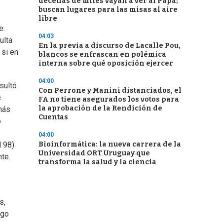
decenas de miles vayan a ver al Papa;
buscan lugares para las misas al aire
libre
e.
04:03
ulta
En la previa a discurso de Lacalle Pou,
 si en
blancos se enfrascan en polémica
interna sobre qué oposición ejercer
04:00
sultó
Con Perrone y Manini distanciados, el
e
FA no tiene asegurados los votos para
la aprobación de la Rendición de
 más
Cuentas
o
04:00
Bioinformática: la nueva carrera de la
l 98)
Universidad ORT Uruguay que
te.
transforma la salud y la ciencia
s,
sgo