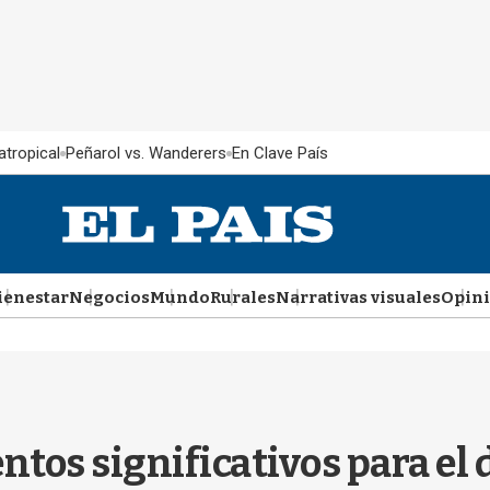
atropical
Peñarol vs. Wanderers
En Clave País
ienestar
Negocios
Mundo
Rurales
Narrativas visuales
Opin
tos significativos para el 