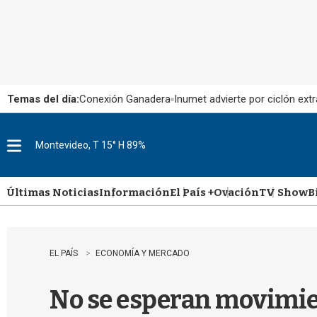
Temas del día:
Conexión Ganadera
Inumet advierte por ciclón extr
Montevideo, T 15° H 89%
M
e
n
u
Últimas Noticias
Información
El País +
Ovación
TV Show
B
EL PAÍS
ECONOMÍA Y MERCADO
No se esperan movimien