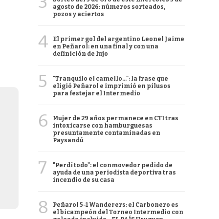
3
agosto de 2026: números sorteados,
pozos y aciertos
4
El primer gol del argentino Leonel Jaime
en Peñarol: en una final y con una
definición de lujo
5
"Tranquilo el camello...": la frase que
eligió Peñarol e imprimió en pilusos
para festejar el Intermedio
6
Mujer de 29 años permanece en CTI tras
intoxicarse con hamburguesas
presuntamente contaminadas en
Paysandú
7
"Perdí todo": el conmovedor pedido de
ayuda de una periodista deportiva tras
incendio de su casa
8
Peñarol 5-1 Wanderers: el Carbonero es
el bicampeón del Torneo Intermedio con