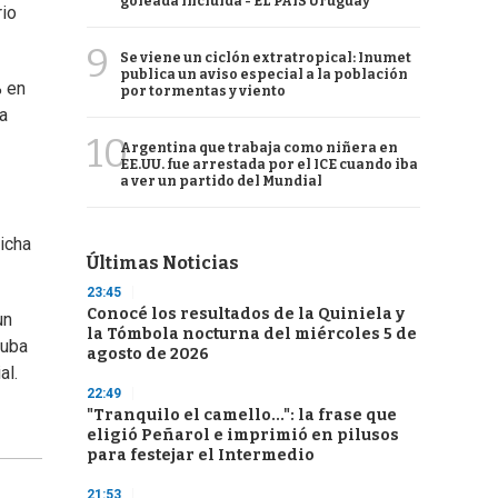
goleada incluida - EL PAÍS Uruguay
rio
9
Se viene un ciclón extratropical: Inumet
publica un aviso especial a la población
% en
por tormentas y viento
a
10
Argentina que trabaja como niñera en
EE.UU. fue arrestada por el ICE cuando iba
a ver un partido del Mundial
dicha
Últimas Noticias
23:45
Conocé los resultados de la Quiniela y
un
la Tómbola nocturna del miércoles 5 de
suba
agosto de 2026
al.
22:49
"Tranquilo el camello...": la frase que
eligió Peñarol e imprimió en pilusos
para festejar el Intermedio
21:53