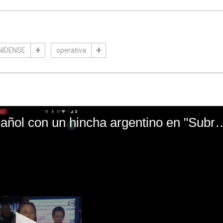
NIDENSE
operativa
El mal momento de Yanina Gasañol con un hin