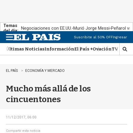
Temas
Negociaciones con EE.UU.
Murió Jorge Messi
Peñarol vs
del día:
Suscribite al 50% OFF
Ingresar
M
e
Últimas Noticias
Información
El País +
Ovación
TV Show
n
M
u
o
s
t
EL PAÍS
ECONOMÍA Y MERCADO
r
a
Mucho más allá de los
r
b
cincuentones
�
s
q
u
11/12/2017, 06:00
e
d
Compartir esta noticia