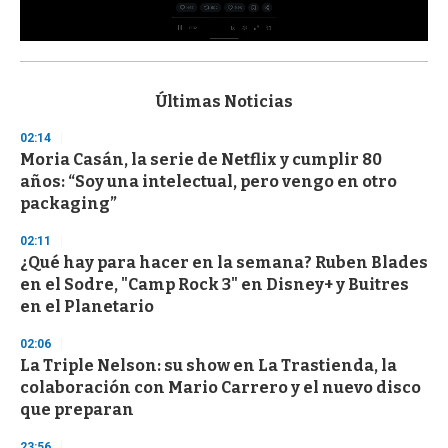
0
s
e
c
Últimas Noticias
o
n
02:14
d
Moria Casán, la serie de Netflix y cumplir 80
s
o
años: “Soy una intelectual, pero vengo en otro
f
packaging”
3
3
s
02:11
e
¿Qué hay para hacer en la semana? Ruben Blades
c
en el Sodre, "Camp Rock 3" en Disney+ y Buitres
o
n
en el Planetario
d
s
02:06
La Triple Nelson: su show en La Trastienda, la
colaboración con Mario Carrero y el nuevo disco
que preparan
23:56