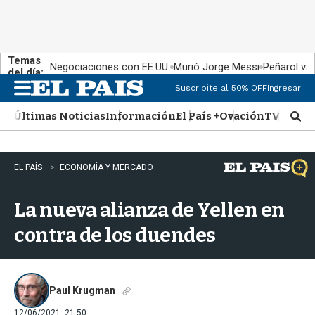
Temas
Negociaciones con EE.UU.
Murió Jorge Messi
Peñarol vs
del día:
Suscribite al 50% OFF
Ingresar
M
e
Últimas Noticias
Información
El País +
Ovación
TV Show
n
M
u
o
s
t
EL PAÍS
ECONOMÍA Y MERCADO
r
a
La nueva alianza de Yellen en
r
b
contra de los duendes
�
s
q
u
e
Paul Krugman
d
12/06/2021, 21:50