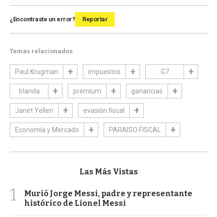
¿Encontraste un error?
Reportar
Temas relacionados
Paul Krugman
impuestos
G7
Irlanda
premium
ganancias
Janet Yellen
evasión fiscal
Economía y Mercado
PARAISO FISCAL
Las Más Vistas
1
Murió Jorge Messi, padre y representante
histórico de Lionel Messi