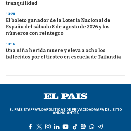
tranquilidad
13:28
El boleto ganador de la Lotería Nacional de
España del sábado 8 de agosto de 2026 y los
números con reintegro
13:16
Una niña herida muere y eleva a ocho los
fallecidos por el tiroteo en escuela de Tailandia
EL PAÍS STAFF
AYUDA
POLÍTICAS DE PRIVACIDAD
MAPA DEL SITIO
ANUNCIANTES
f
t
i
l
y
t
g
w
t