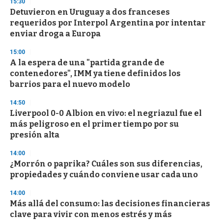
15:30
3
s
Detuvieron en Uruguay a dos franceses
e
requeridos por Interpol Argentina por intentar
c
enviar droga a Europa
o
n
d
15:00
s
A la espera de una "partida grande de
contenedores", IMM ya tiene definidos los
barrios para el nuevo modelo
14:50
Liverpool 0-0 Albion en vivo: el negriazul fue el
más peligroso en el primer tiempo por su
presión alta
14:00
¿Morrón o paprika? Cuáles son sus diferencias,
propiedades y cuándo conviene usar cada uno
14:00
Más allá del consumo: las decisiones financieras
clave para vivir con menos estrés y más