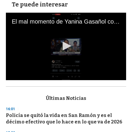
Te puede interesar
El mal momento de Yanina Gasañol con un hincha argentino en "Subrayado"
0
s
e
c
Últimas Noticias
o
n
16:01
d
Policía se quitó la vida en San Ramón y es el
s
o
décimo efectivo que lo hace en lo que va de 2026
f
3