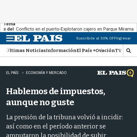
Tema
s del
Conflicto en el puerto
Explotaron cajero en Parque Miramar
día:
Suscribite al 50% OFF
Ingresar
M
e
Últimas Noticias
Información
El País +
Ovación
TV Show
n
M
u
o
s
t
EL PAÍS
ECONOMÍA Y MERCADO
r
a
Hablemos de impuestos,
r
b
aunque no guste
�
s
q
La presión de la tribuna volvió a incidir:
u
así como en el período anterior se
e
d
amputaron la posibilidad de subir