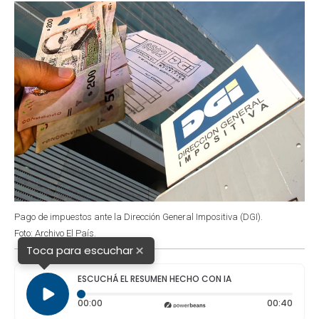
k
p
n
Pago de impuestos ante la Dirección General Impositiva (DGI).
Foto: Archivo El País.
×
Toca para escuchar
ESCUCHÁ EL RESUMEN HECHO CON IA
Tiempo transcurrido: 0 segundos
Durac
00:00
00:40