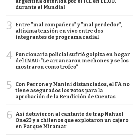
argentina detenida por el ICE en EE.UU.
durante el Mundial
3
Entre "mal compañero" y "mal perdedor",
altísima tensión en vivo entre dos
integrantes de programa radial
4
Funcionaria policial sufrió golpiza en hogar
del INAU: "Le arrancaron mechones y se los
mostraron como trofeo"
5
Con Perrone y Manini distanciados, el FA no
tiene asegurados los votos para la
aprobación de la Rendición de Cuentas
6
Así detuvieron al cantante de trap Nahuel
One23 y a chilenos que explotaron un cajero
en Parque Miramar