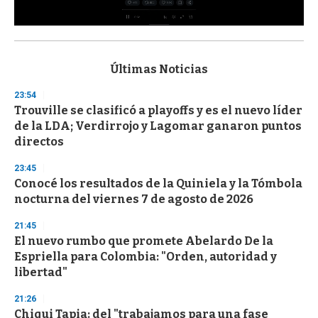
0
s
e
c
Últimas Noticias
o
n
23:54
d
Trouville se clasificó a playoffs y es el nuevo líder
s
o
de la LDA; Verdirrojo y Lagomar ganaron puntos
f
directos
3
3
s
23:45
e
Conocé los resultados de la Quiniela y la Tómbola
c
nocturna del viernes 7 de agosto de 2026
o
n
d
21:45
s
El nuevo rumbo que promete Abelardo De la
Espriella para Colombia: "Orden, autoridad y
libertad"
21:26
Chiqui Tapia: del "trabajamos para una fase