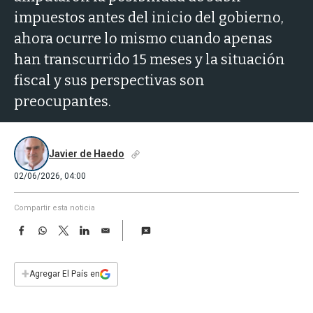
a
impuestos antes del inicio del gobierno,
ahora ocurre lo mismo cuando apenas
han transcurrido 15 meses y la situación
fiscal y sus perspectivas son
preocupantes.
Javier de Haedo
02/06/2026, 04:00
Compartir esta noticia
F
W
T
L
E
a
h
w
i
m
c
a
i
n
a
e
t
t
k
i
+
Agregar El País en
b
s
t
e
l
o
A
e
d
o
p
r
I