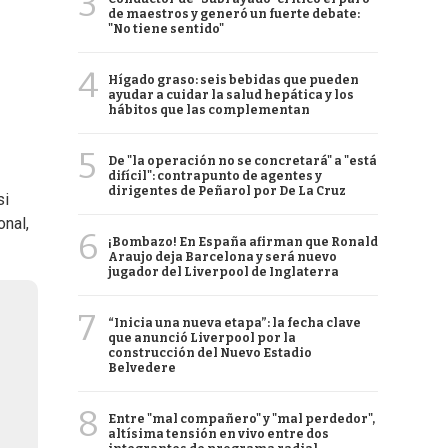
3
de maestros y generó un fuerte debate:
"No tiene sentido"
4
Hígado graso: seis bebidas que pueden
ayudar a cuidar la salud hepática y los
hábitos que las complementan
5
De "la operación no se concretará" a "está
difícil": contrapunto de agentes y
dirigentes de Peñarol por De La Cruz
si
onal,
6
¡Bombazo! En España afirman que Ronald
Araujo deja Barcelona y será nuevo
jugador del Liverpool de Inglaterra
7
“Inicia una nueva etapa”: la fecha clave
que anunció Liverpool por la
construcción del Nuevo Estadio
Belvedere
8
Entre "mal compañero" y "mal perdedor",
altísima tensión en vivo entre dos