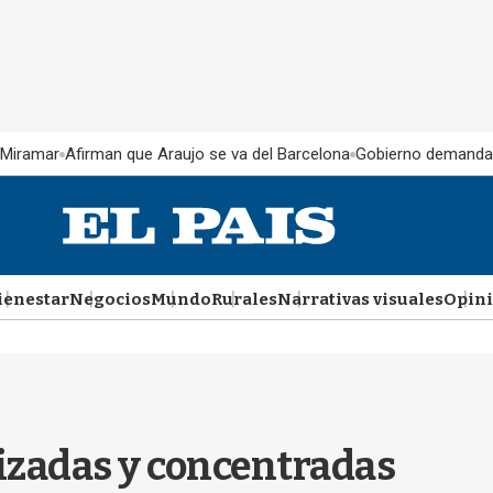
 Miramar
Afirman que Araujo se va del Barcelona
Gobierno demanda
ienestar
Negocios
Mundo
Rurales
Narrativas visuales
Opin
izadas y concentradas