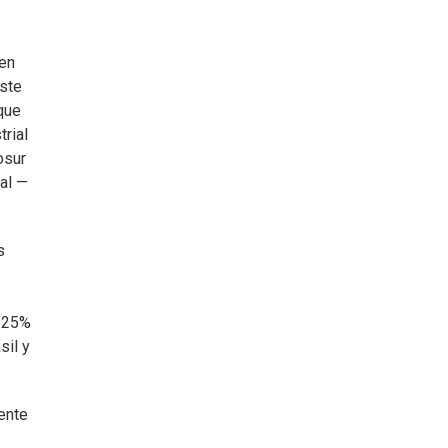
ien
este
que
rial
osur
al —
s
l 25%
sil y
ente