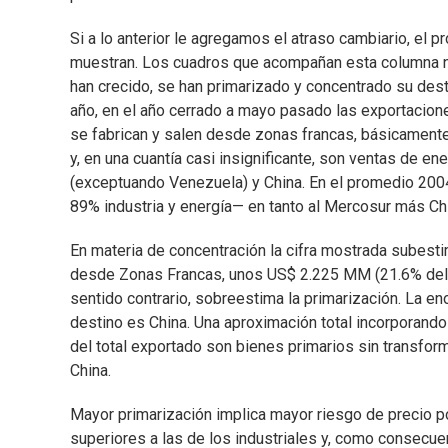
Si a lo anterior le agregamos el atraso cambiario, el p
muestran. Los cuadros que acompañan esta columna nos
han crecido, se han primarizado y concentrado su desti
año, en el año cerrado a mayo pasado las exportaciones
se fabrican y salen desde zonas francas, básicamente 
y, en una cuantía casi insignificante, son ventas de en
(exceptuando Venezuela) y China. En el promedio 2004
89% industria y energía— en tanto al Mercosur más Chi
En materia de concentración la cifra mostrada subesti
desde Zonas Francas, unos US$ 2.225 MM (21.6% del t
sentido contrario, sobreestima la primarización. La e
destino es China. Una aproximación total incorporando
del total exportado son bienes primarios sin transform
China.
Mayor primarización implica mayor riesgo de precio p
superiores a las de los industriales y, como consec