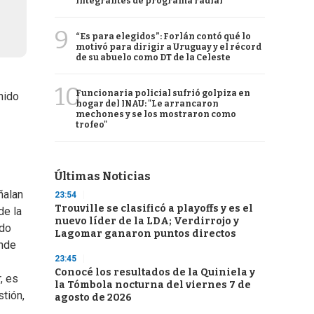
integrantes de programa radial
9
“Es para elegidos”: Forlán contó qué lo
motivó para dirigir a Uruguay y el récord
de su abuelo como DT de la Celeste
10
Funcionaria policial sufrió golpiza en
nido
hogar del INAU: "Le arrancaron
mechones y se los mostraron como
trofeo"
Últimas Noticias
ñalan
23:54
Trouville se clasificó a playoffs y es el
de la
nuevo líder de la LDA; Verdirrojo y
ndo
Lagomar ganaron puntos directos
ende
23:45
Conocé los resultados de la Quiniela y
, es
la Tómbola nocturna del viernes 7 de
tión,
agosto de 2026