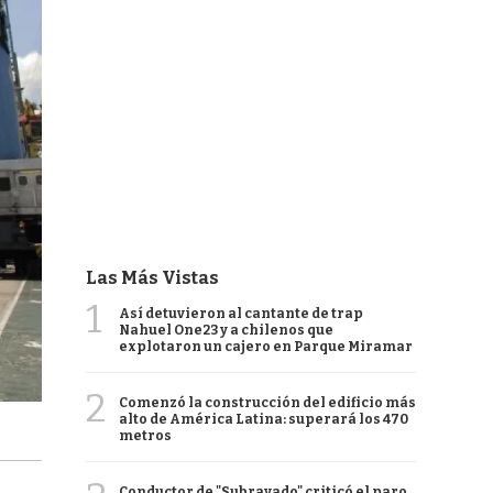
Las Más Vistas
1
Así detuvieron al cantante de trap
Nahuel One23 y a chilenos que
explotaron un cajero en Parque Miramar
2
Comenzó la construcción del edificio más
alto de América Latina: superará los 470
metros
Conductor de "Subrayado" criticó el paro