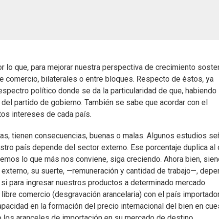
or lo que, para mejorar nuestra perspectiva de crecimiento soste
e comercio, bilaterales o entre bloques. Respecto de éstos, ya
spectro político donde se da la particularidad de que, habiendo
 del partido de gobierno. También se sabe que acordar con el
tos intereses de cada país.
tas, tienen consecuencias, buenas o malas. Algunos estudios se
stro país depende del sector externo. Ese porcentaje duplica al 
cemos lo que más nos conviene, siga creciendo. Ahora bien, sie
r externo, su suerte, —remuneración y cantidad de trabajo—, dep
o, si para ingresar nuestros productos a determinado mercado
libre comercio (desgravación arancelaria) con el país importador
acidad en la formación del precio internacional del bien en cues
 los aranceles de importación en su mercado de destino.