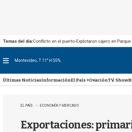
Temas del día:
Conflicto en el puerto
Explotaron cajero en Parque
Montevideo, T 11° H 55%
M
e
n
u
Últimas Noticias
Información
El País +
Ovación
TV Show
B
EL PAÍS
ECONOMÍA Y MERCADO
Exportaciones: primar