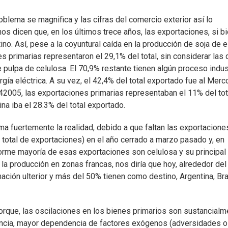
roblema se magnifica y las cifras del comercio exterior así lo
 dicen que, en los últimos trece años, las exportaciones, si b
no. Así, pese a la coyuntural caída en la producción de soja de 
 primarias representaron el 29,1% del total, sin considerar las 
pulpa de celulosa. El 70,9% restante tienen algún proceso indust
ergía eléctrica. A su vez, el 42,4% del total exportado fue al Merc
2005, las exportaciones primarias representaban el 11% del tot
na iba el 28.3% del total exportado.
ma fuertemente la realidad, debido a que faltan las exportacione
otal de exportaciones) en el año cerrado a marzo pasado y, en
norme mayoría de esas exportaciones son celulosa y su principal
 la producción en zonas francas, nos diría que hoy, alrededor de
ación ulterior y más del 50% tienen como destino, Argentina, Bra
orque, las oscilaciones en los bienes primarios son sustancialm
uencia, mayor dependencia de factores exógenos (adversidades o