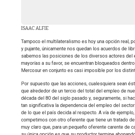
ISAAC ALFIE
Tampoco el multilateralismo es hoy una opción real, p
y pujante, únicamente nos quedan los acuerdos de libr
sabemos las posiciones de los diversos actores del e
mayorías a su favor, se encuentran bloqueados dentro
Mercosur en conjunto es casi imposible por los distin
Por supuesto que las acciones, cualesquiera sean és
que alrededor de un tercio del total del empleo de nue
década del 80 del siglo pasado y, seguramente, si ha
tan significativa la dependencia del empleo del secto
de lo que el país decida al respecto. A vía de ejempl
competimos con otro oferente que tiene un tratado de 
muy claro que, para un pequeño oferente carente de cap
su única opción es que su productor termine abonando