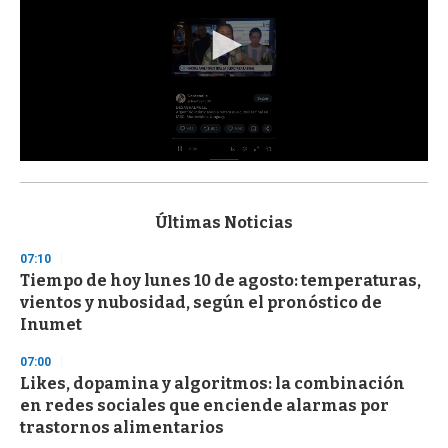
0
s
e
c
Últimas Noticias
o
n
07:10
d
Tiempo de hoy lunes 10 de agosto: temperaturas,
s
o
vientos y nubosidad, según el pronóstico de
f
Inumet
3
3
s
07:00
e
Likes, dopamina y algoritmos: la combinación
c
en redes sociales que enciende alarmas por
o
n
trastornos alimentarios
d