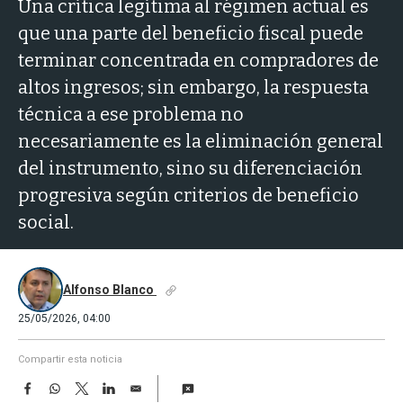
a
Una crítica legítima al régimen actual es
que una parte del beneficio fiscal puede
terminar concentrada en compradores de
altos ingresos; sin embargo, la respuesta
técnica a ese problema no
necesariamente es la eliminación general
del instrumento, sino su diferenciación
progresiva según criterios de beneficio
social.
Alfonso Blanco
25/05/2026, 04:00
Compartir esta noticia
F
W
T
L
E
a
h
w
i
m