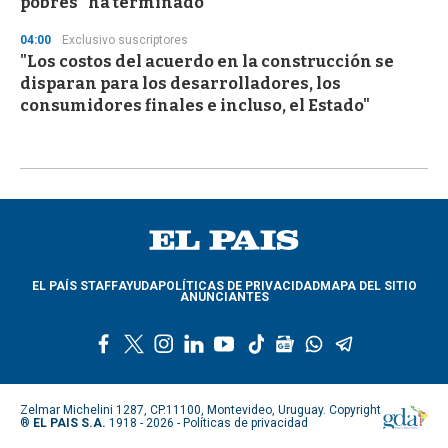
pobres "ha terminado"
04:00
Exclusivo suscriptores
"Los costos del acuerdo en la construcción se
disparan para los desarrolladores, los
consumidores finales e incluso, el Estado"
EL PAÍS STAFF
AYUDA
POLÍTICAS DE PRIVACIDAD
MAPA DEL SITIO
ANUNCIANTES
f
t
i
l
y
t
g
w
t
a
w
n
i
o
i
o
h
e
c
i
s
n
u
k
o
a
l
e
t
t
k
t
t
g
t
e
Zelmar Michelini 1287, CP.11100, Montevideo, Uruguay. Copyright
b
t
a
e
u
o
l
s
g
®
EL PAIS S.A.
1918 - 2026 -
Políticas de privacidad
o
e
g
d
b
k
e
a
r