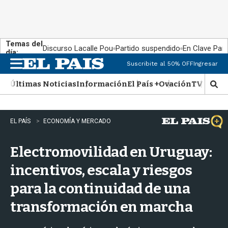
Temas del
Discurso Lacalle Pou
Partido suspendido
En Clave País
día:
Suscribite al 50% OFF
Ingresar
M
e
Últimas Noticias
Información
El País +
Ovación
TV Show
n
M
u
o
s
t
EL PAÍS
ECONOMÍA Y MERCADO
r
a
Electromovilidad en Uruguay:
r
b
incentivos, escala y riesgos
�
s
para la continuidad de una
q
u
transformación en marcha
e
d