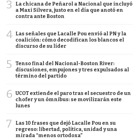
3
La chicana de Peñarol a Nacional que incluyó
a Maxi Silvera, justo en el día que anotó en
contra ante Boston
4
Las señales que Lacalle Pou envió al PN y la
coalición: cómo decodifican los blancos el
discurso de su líder
5
Tenso final del Nacional-Boston River:
discusiones, empujones y tres expulsados al
término del partido
6
UCOT extiende el paro tras el secuestro de un
chofer y un ómnibus: se movilizarán este
lunes
7
Las 10 frases que dejó Lacalle Pou en su
regreso: libertad, política, unidad y una
mirada “menos ortodoxa”