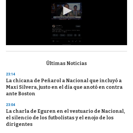
0
s
e
c
Últimas Noticias
o
n
23:14
d
La chicana de Peñarol a Nacional que incluyó a
s
o
Maxi Silvera, justo en el día que anotó en contra
f
ante Boston
3
3
s
23:04
e
La charla de Eguren en el vestuario de Nacional,
c
el silencio de los futbolistas y el enojo de los
o
n
dirigentes
d
s