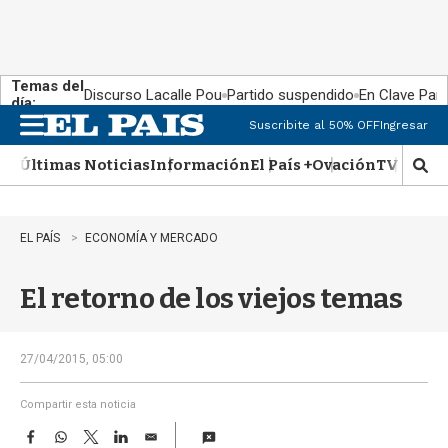
Temas del
Discurso Lacalle Pou
Partido suspendido
En Clave País
día:
Suscribite al 50% OFF
Ingresar
M
e
Últimas Noticias
Información
El País +
Ovación
TV Show
n
M
u
o
s
t
EL PAÍS
ECONOMÍA Y MERCADO
r
a
El retorno de los viejos temas
r
b
�
s
27/04/2015, 05:00
q
u
Compartir esta noticia
e
F
W
T
L
E
d