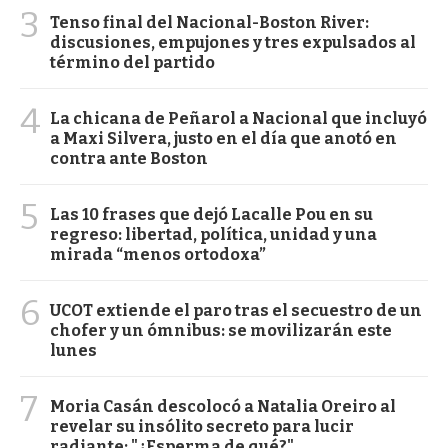
3
Tenso final del Nacional-Boston River:
discusiones, empujones y tres expulsados al
término del partido
4
La chicana de Peñarol a Nacional que incluyó
a Maxi Silvera, justo en el día que anotó en
contra ante Boston
5
Las 10 frases que dejó Lacalle Pou en su
regreso: libertad, política, unidad y una
mirada “menos ortodoxa”
6
UCOT extiende el paro tras el secuestro de un
chofer y un ómnibus: se movilizarán este
lunes
7
Moria Casán descolocó a Natalia Oreiro al
revelar su insólito secreto para lucir
radiante: "¿Esperma de qué?"