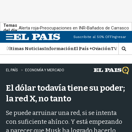
Temas
Alerta roja
Preocupaciones en INR
Bañados de Carrasco
del día:
Suscribite al 50% OFF
Ingresar
M
e
Últimas Noticias
Información
El País +
Ovación
TV Show
n
M
u
o
s
t
EL PAÍS
ECONOMÍA Y MERCADO
r
a
El dólar todavía tiene su poder;
r
b
la red X, no tanto
�
s
q
Se puede arruinar una red, si se intenta
u
con suficiente ahínco. Y está empezando
e
d
a parecer que Musk ha logrado hacerlo.