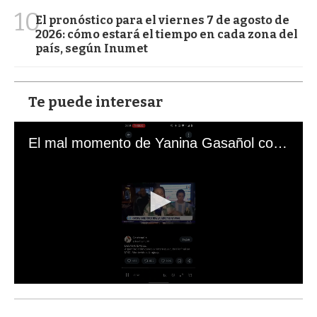
10
El pronóstico para el viernes 7 de agosto de
2026: cómo estará el tiempo en cada zona del
país, según Inumet
Te puede interesar
El mal momento de Yanina Gasañol con un hincha argentino en "Subrayado"
0
s
e