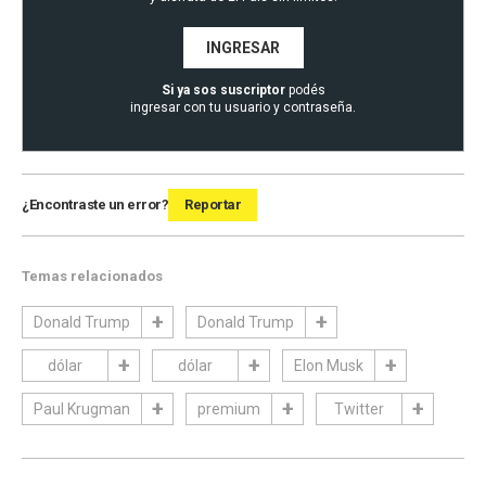
INGRESAR
Si ya sos suscriptor
podés
ingresar con tu usuario y contraseña.
¿Encontraste un error?
Reportar
Temas relacionados
Donald Trump
Donald Trump
dólar
dólar
Elon Musk
Paul Krugman
premium
Twitter