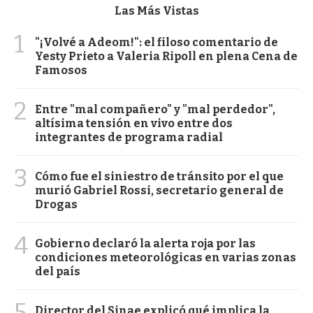
Las Más Vistas
1
"¡Volvé a Adeom!": el filoso comentario de
Yesty Prieto a Valeria Ripoll en plena Cena de
Famosos
2
Entre "mal compañero" y "mal perdedor",
altísima tensión en vivo entre dos
integrantes de programa radial
3
Cómo fue el siniestro de tránsito por el que
murió Gabriel Rossi, secretario general de
Drogas
4
Gobierno declaró la alerta roja por las
condiciones meteorológicas en varias zonas
del país
5
Director del Sinae explicó qué implica la