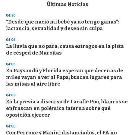
c
Últimas Noticias
o
n
04:30
d
“Desde que nació mi bebé ya no tengo ganas”:
s
o
lactancia, sexualidad y deseo sin culpa
f
3
04:06
3
s
La lluvia que no para, causa estragos en la pista
e
de césped de Maroñas
c
o
04:05
n
d
En Paysandú y Florida esperan que decenas de
s
miles vayan a ver al Papa; buscan lugares para
las misas al aire libre
04:03
En la previa a discurso de Lacalle Pou, blancos se
enfrascan en polémica interna sobre qué
oposición ejercer
04:00
Con Perrone y Manini distanciados, el FA no