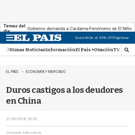
Temas del
Gobierno demanda a Cardama
Fenómeno de El Niño
día:
Suscribite al 50% OFF
Ingresar
M
e
Últimas Noticias
Información
El País +
Ovación
TV Show
n
M
u
o
s
t
EL PAÍS
ECONOMÍA Y MERCADO
r
a
Duros castigos a los deudores
r
b
en China
�
s
q
u
21/05/2018, 05:00
e
d
Compartir esta noticia