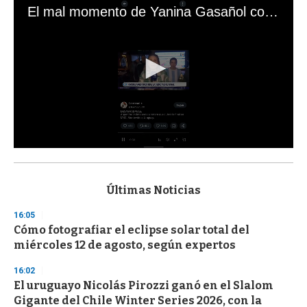
El mal momento de Yanina Gasañol con un hincha argentino en "Subrayado"
0
s
e
c
Últimas Noticias
o
n
16:05
d
Cómo fotografiar el eclipse solar total del
s
o
miércoles 12 de agosto, según expertos
f
3
16:02
3
s
El uruguayo Nicolás Pirozzi ganó en el Slalom
e
Gigante del Chile Winter Series 2026, con la
c