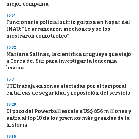
mejor compañía
o
n
d
15:51
s
Funcionaria policial sufrió golpiza en hogar del
INAU: "Le arrancaron mechones y se los
mostraron como trofeo"
15:32
Mariana Salinas, la científica uruguaya que viajó
a Corea del Sur para investigar la leucemia
bovina
15:31
UTE trabaja en zonas afectadas por el temporal
en tareas de seguridad y reposición del servicio
15:29
El pozo del Powerball escala a US$ 856 millones y
entra al top 10 de los premios más grandes de la
historia
15:15