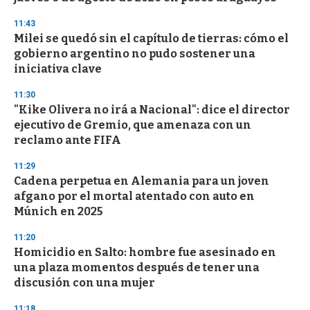
n
d
11:43
s
Milei se quedó sin el capítulo de tierras: cómo el
gobierno argentino no pudo sostener una
iniciativa clave
11:30
"Kike Olivera no irá a Nacional": dice el director
ejecutivo de Gremio, que amenaza con un
reclamo ante FIFA
11:29
Cadena perpetua en Alemania para un joven
afgano por el mortal atentado con auto en
Múnich en 2025
11:20
Homicidio en Salto: hombre fue asesinado en
una plaza momentos después de tener una
discusión con una mujer
11:18