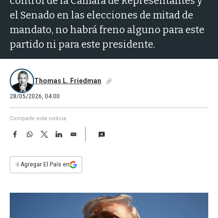
control de la Cámara de Representantes y
a
el Senado en las elecciones de mitad de
mandato, no habrá freno alguno para este
partido ni para este presidente.
Thomas L. Friedman
28/05/2026, 04:00
Compartir esta noticia
F
W
T
L
E
a
h
w
i
m
c
a
i
n
a
e
t
t
k
i
+
Agregar El País en
b
s
t
e
l
o
A
e
d
o
p
r
I
k
p
n