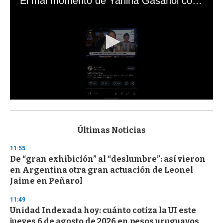
El mal momento de Yanina Gasañol con un hincha argentino en "Subrayado"
0
s
e
c
Últimas Noticias
o
n
11:55
d
De “gran exhibición” al “deslumbre”: así vieron
s
o
en Argentina otra gran actuación de Leonel
f
Jaime en Peñarol
3
3
s
11:49
e
Unidad Indexada hoy: cuánto cotiza la UI este
c
jueves 6 de agosto de 2026 en pesos uruguayos
o