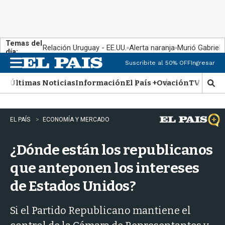
Temas del
Relación Uruguay - EE.UU.
Alerta naranja
Murió Gabriel 
día:
Suscribite al 50% OFF
Ingresar
M
e
Últimas Noticias
Información
El País +
Ovación
TV Show
n
M
u
o
s
t
EL PAÍS
ECONOMÍA Y MERCADO
r
a
¿Dónde están los republicanos
r
b
que anteponen los intereses
�
s
de Estados Unidos?
q
u
e
Si el Partido Republicano mantiene el
d