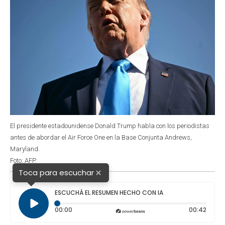
El presidente estadounidense Donald Trump habla con los periodistas
antes de abordar el Air Force One en la Base Conjunta Andrews,
Maryland.
Foto: AFP.
×
Toca para escuchar
ESCUCHÁ EL RESUMEN HECHO CON IA
Tiempo transcurrido: 0 segundos
Durac
00:00
00:42