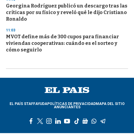
Georgina Rodríguez publicó un descargo tras las
críticas por su físico y reveló qué le dijo Cristiano
Ronaldo
11:03
MVOT define más de 300 cupos para financiar
viviendas cooperativas: cuándo es el sorteo y
cómo seguirlo
EL PAÍS STAFF
AYUDA
POLÍTICAS DE PRIVACIDAD
MAPA DEL SITIO
ANUNCIANTES
f
t
i
l
y
t
g
w
t
a
w
n
i
o
i
o
h
e
c
i
s
n
u
k
o
a
l