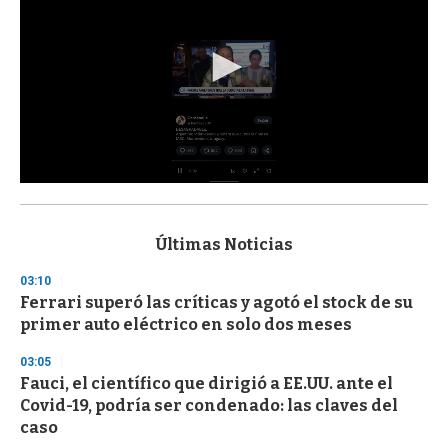
0
s
e
c
Últimas Noticias
o
n
03:10
d
Ferrari superó las críticas y agotó el stock de su
s
o
primer auto eléctrico en solo dos meses
f
3
03:05
3
s
Fauci, el científico que dirigió a EE.UU. ante el
e
Covid-19, podría ser condenado: las claves del
c
caso
o
n