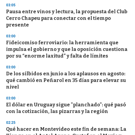
d
03:05
s
Pausa entre vinos y lectura, la propuesta del Club
Cerro Chapeu para conectar con el tiempo
presente
03:00
Fideicomiso ferroviario: la herramienta que
impulsa el gobierno y que la oposición cuestiona
por su “enorme laxitud” y falta de límites
03:00
De los silbidos en junio a los aplausos en agosto:
qué cambió en Peñarol en 35 días para elevar su
nivel
03:00
El dólar en Uruguay sigue "planchado": qué pasó
con la cotización, las pizarras y la región
02:25
Qué hacer en Montevideo este fin de semana: La