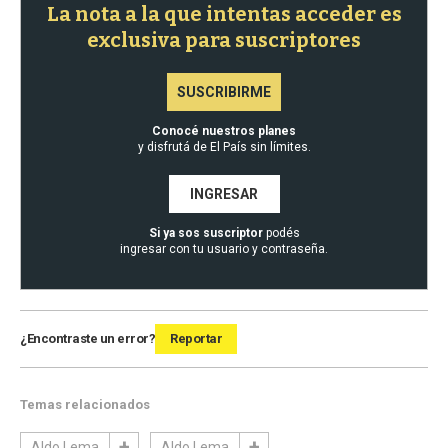
La nota a la que intentas acceder es
exclusiva para suscriptores
SUSCRIBIRME
Conocé nuestros planes
y disfrutá de El País sin límites.
INGRESAR
Si ya sos suscriptor
podés
ingresar con tu usuario y contraseña.
¿Encontraste un error?
Reportar
Temas relacionados
Aldo Lema
Aldo Lema