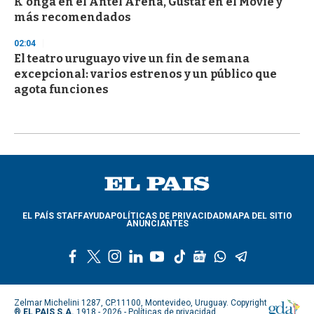
K'onga en el Antel Arena, Gustaf en el Movie y
más recomendados
02:04
El teatro uruguayo vive un fin de semana
excepcional: varios estrenos y un público que
agota funciones
EL PAÍS STAFF
AYUDA
POLÍTICAS DE PRIVACIDAD
MAPA DEL SITIO
ANUNCIANTES
f
t
i
l
y
t
g
w
t
a
w
n
i
o
i
o
h
e
c
i
s
n
u
k
o
a
l
e
t
t
k
t
t
g
t
e
Zelmar Michelini 1287, CP.11100, Montevideo, Uruguay. Copyright
b
t
a
e
u
o
l
s
g
®
EL PAIS S.A.
1918 - 2026 -
Políticas de privacidad