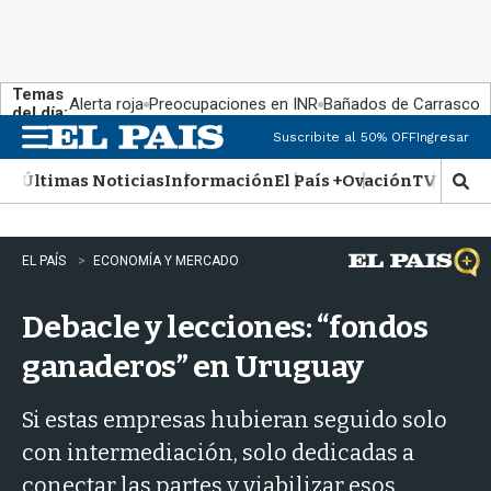
Temas
Alerta roja
Preocupaciones en INR
Bañados de Carrasco
del día:
Suscribite al 50% OFF
Ingresar
M
e
Últimas Noticias
Información
El País +
Ovación
TV Show
n
M
u
o
s
t
EL PAÍS
ECONOMÍA Y MERCADO
r
a
Debacle y lecciones: “fondos
r
b
ganaderos” en Uruguay
�
s
q
Si estas empresas hubieran seguido solo
u
con intermediación, solo dedicadas a
e
d
conectar las partes y viabilizar esos