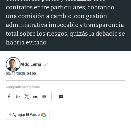
a
contratos entre particulares, cobrando
una comisión a cambio, con gestión
administrativa impecable y transparencia
total sobre los riesgos, quizás la debacle se
habría evitado.
Aldo Lema
03/02/2025, 04:00
Compartir esta noticia
F
W
T
L
E
a
h
w
i
m
c
a
i
n
a
e
t
t
k
i
+
Agregar El País en
b
s
t
e
l
o
A
e
d
o
p
r
I