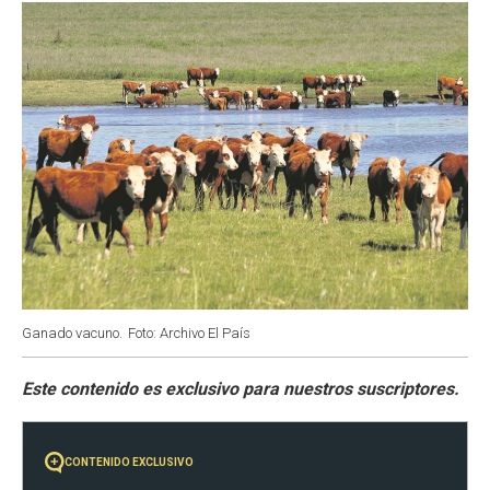
k
p
n
Ganado vacuno.
Foto: Archivo El País
CONTENIDO EXCLUSIVO