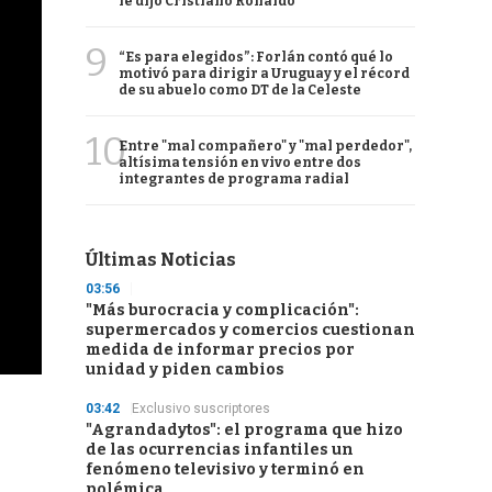
le dijo Cristiano Ronaldo
9
“Es para elegidos”: Forlán contó qué lo
motivó para dirigir a Uruguay y el récord
de su abuelo como DT de la Celeste
10
Entre "mal compañero" y "mal perdedor",
altísima tensión en vivo entre dos
integrantes de programa radial
Últimas Noticias
03:56
"Más burocracia y complicación":
supermercados y comercios cuestionan
medida de informar precios por
unidad y piden cambios
03:42
Exclusivo suscriptores
"Agrandadytos": el programa que hizo
de las ocurrencias infantiles un
fenómeno televisivo y terminó en
polémica