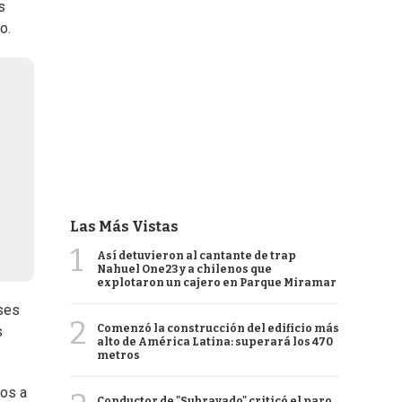
s
o.
Las Más Vistas
1
Así detuvieron al cantante de trap
Nahuel One23 y a chilenos que
explotaron un cajero en Parque Miramar
íses
2
Comenzó la construcción del edificio más
s
alto de América Latina: superará los 470
metros
ios a
Conductor de "Subrayado" criticó el paro