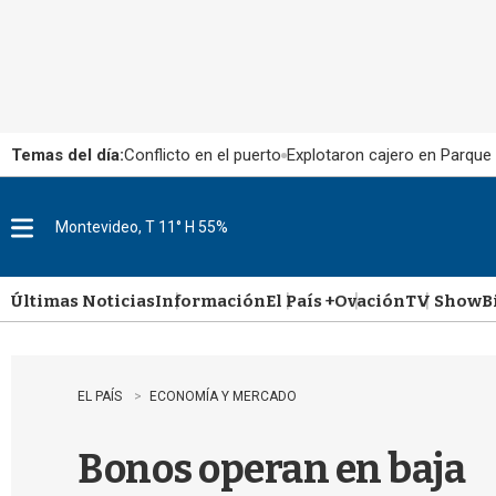
Temas del día:
Conflicto en el puerto
Explotaron cajero en Parque
Montevideo, T 11° H 55%
M
e
n
u
Últimas Noticias
Información
El País +
Ovación
TV Show
B
EL PAÍS
ECONOMÍA Y MERCADO
Bonos operan en baja