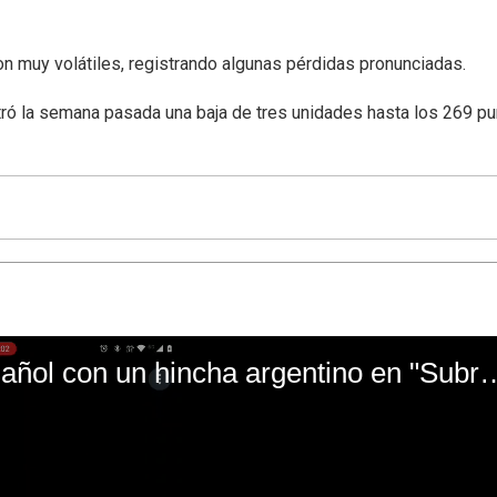
on muy volátiles, registrando algunas pérdidas pronunciadas.
stró la semana pasada una baja de tres unidades hasta los 269 p
El mal momento de Yanina Gasañol con un hin