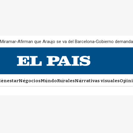
 Miramar
Afirman que Araujo se va del Barcelona
Gobierno demanda
ienestar
Negocios
Mundo
Rurales
Narrativas visuales
Opin