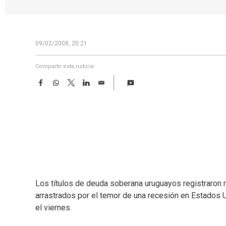
09/02/2008, 20:21
Compartir esta noticia
F
W
T
L
E
a
h
w
i
m
c
a
i
n
a
e
t
t
k
i
b
s
t
e
l
o
A
e
d
o
p
r
I
k
p
n
Los títulos de deuda soberana uruguayos registraron
arrastrados por el temor de una recesión en Estados 
el viernes.