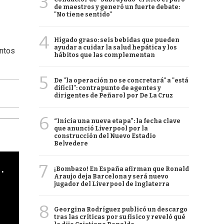
3
de maestros y generó un fuerte debate:
"No tiene sentido"
4
Hígado graso: seis bebidas que pueden
ayudar a cuidar la salud hepática y los
untos
hábitos que las complementan
5
De "la operación no se concretará" a "está
difícil": contrapunto de agentes y
dirigentes de Peñarol por De La Cruz
6
“Inicia una nueva etapa”: la fecha clave
que anunció Liverpool por la
construcción del Nuevo Estadio
Belvedere
cha argentino en "Subrayado"
7
¡Bombazo! En España afirman que Ronald
Araujo deja Barcelona y será nuevo
jugador del Liverpool de Inglaterra
8
Georgina Rodríguez publicó un descargo
tras las críticas por su físico y reveló qué