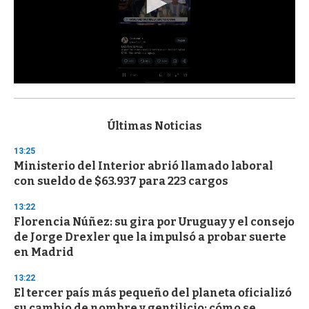
0
s
e
c
Últimas Noticias
o
n
13:25
d
Ministerio del Interior abrió llamado laboral
s
o
con sueldo de $63.937 para 223 cargos
f
3
13:22
3
s
Florencia Núñez: su gira por Uruguay y el consejo
e
de Jorge Drexler que la impulsó a probar suerte
c
en Madrid
o
n
d
13:22
s
El tercer país más pequeño del planeta oficializó
su cambio de nombre y gentilicio: cómo se