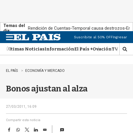
Temas del
Rendición de Cuentas
Temporal causa destrozos
En 
día:
Suscribite al 50% OFF
Ingresar
M
e
Últimas Noticias
Información
El País +
Ovación
TV Show
n
M
u
o
s
t
EL PAÍS
ECONOMÍA Y MERCADO
r
a
Bonos ajustan al alza
r
b
�
s
27/03/2011, 16:09
q
u
Compartir esta noticia
e
F
W
T
L
E
d