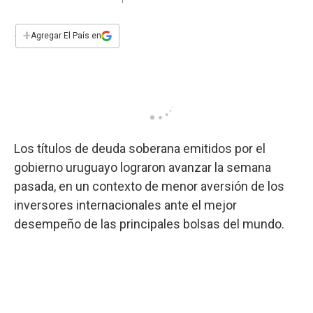
a
h
w
i
m
a
c
a
i
n
a
e
t
t
k
i
+
Agregar El País en
b
s
t
e
l
o
A
e
d
o
p
r
I
k
p
n
Los títulos de deuda soberana emitidos por el
gobierno uruguayo lograron avanzar la semana
pasada, en un contexto de menor aversión de los
inversores internacionales ante el mejor
desempeño de las principales bolsas del mundo.