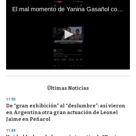
El mal momento de Yanina Gasañol con un hincha argentino en "Subrayado"
0
s
e
c
Últimas Noticias
o
n
11:55
d
De “gran exhibición” al “deslumbre”: así vieron
s
o
en Argentina otra gran actuación de Leonel
f
Jaime en Peñarol
3
3
s
11:49
e