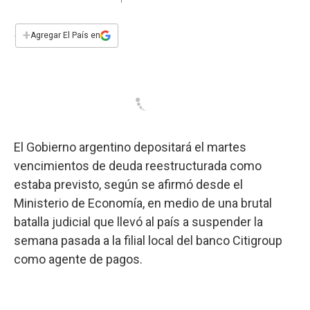
a
h
w
i
m
a
c
a
i
n
a
e
t
t
k
i
+
Agregar El País en
b
s
t
e
l
o
A
e
d
o
p
r
I
k
p
n
El Gobierno argentino depositará el martes
vencimientos de deuda reestructurada como
estaba previsto, según se afirmó desde el
Ministerio de Economía, en medio de una brutal
batalla judicial que llevó al país a suspender la
semana pasada a la filial local del banco Citigroup
como agente de pagos.