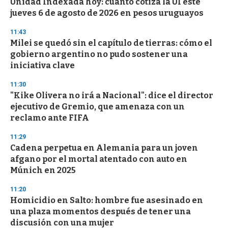
Unidad Indexada hoy: cuánto cotiza la UI este
c
jueves 6 de agosto de 2026 en pesos uruguayos
o
n
d
11:43
s
Milei se quedó sin el capítulo de tierras: cómo el
gobierno argentino no pudo sostener una
iniciativa clave
11:30
"Kike Olivera no irá a Nacional": dice el director
ejecutivo de Gremio, que amenaza con un
reclamo ante FIFA
11:29
Cadena perpetua en Alemania para un joven
afgano por el mortal atentado con auto en
Múnich en 2025
11:20
Homicidio en Salto: hombre fue asesinado en
una plaza momentos después de tener una
discusión con una mujer