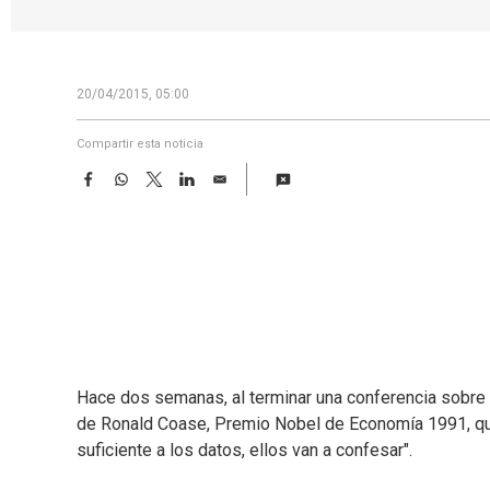
20/04/2015, 05:00
Compartir esta noticia
F
W
T
L
E
a
h
w
i
m
c
a
i
n
a
e
t
t
k
i
b
s
t
e
l
o
A
e
d
o
p
r
I
k
p
n
Hace dos semanas, al terminar una conferencia sobre 
de Ronald Coase, Premio Nobel de Economía 1991, que 
suficiente a los datos, ellos van a confesar".