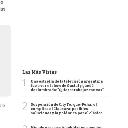
go
las
Las Más Vistas
1
Una estrella de la televisión argentina
fue a ver el show de Gustaf y quedó
deslumbrada: "Quiero trabajar con vos"
2
Suspensión de City Torque-Peñarol
ple
complica el Clausura: posibles
soluciones y la polémica por el clásico
Hígado graso: seis bebidas que pueden