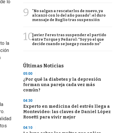
de lo
9
"No salgan a rescatarlos de nuevo, ya
alcanzó con lo del año pasado": el duro
mensaje de Ruglio tras suspensión
10
Javier Feres tras suspender el partido
entre Torque y Peñarol: “Soy yo el que
to la
decide cuando se juega y cuando no”
ación
á
Últimas Noticias
05:00
¿Por qué la diabetes y la depresión
forman una pareja cada vez más
común?
04:30
la
Experto en medicina del estrés llega a
ro.
Montevideo: las claves de Daniel López
Rosetti para vivir mejor
alidad
ntos
04:10