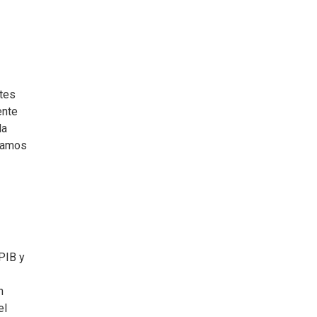
ntes
ente
la
stamos
 PIB y
n
el