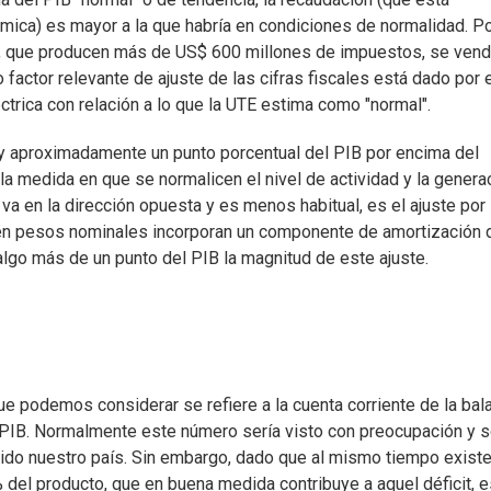
mica) es mayor a la que habría en condiciones de normalidad. P
ño, que producen más de US$ 600 millones de impuestos, se vend
 factor relevante de ajuste de las cifras fiscales está dado por 
trica con relación a lo que la UTE estima como "normal".
hoy aproximadamente un punto porcentual del PIB por encima del
la medida en que se normalicen el nivel de actividad y la genera
e va en la dirección opuesta y es menos habitual, es el ajuste por
s en pesos nominales incorporan un componente de amortización 
 algo más de un punto del PIB la magnitud de este ajuste.
e podemos considerar se refiere a la cuenta corriente de la bal
l PIB. Normalmente este número sería visto con preocupación y 
nido nuestro país. Sin embargo, dado que al mismo tiempo exist
% del producto, que en buena medida contribuye a aquel déficit, 