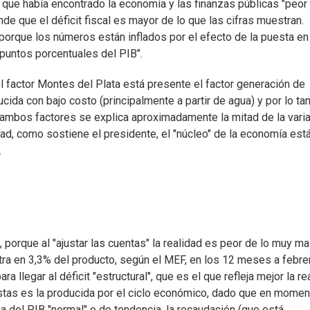
que había encontrado la economía y las finanzas públicas "peor 
 que el déficit fiscal es mayor de lo que las cifras muestran.
orque los números están inflados por el efecto de la puesta en
puntos porcentuales del PIB".
 factor Montes del Plata está presente el factor generación de
cida con bajo costo (principalmente a partir de agua) y por lo tan
ambos factores se explica aproximadamente la mitad de la vari
ad, como sostiene el presidente, el "núcleo" de la economía est
.
 porque al "ajustar las cuentas" la realidad es peor de lo muy ma
entra en 3,3% del producto, según el MEF, en los 12 meses a febre
a llegar al déficit "estructural", que es el que refleja mejor la re
 éstas es la producida por el ciclo económico, dado que en mome
 del PIB "normal" o de tendencia, la recaudación (que está