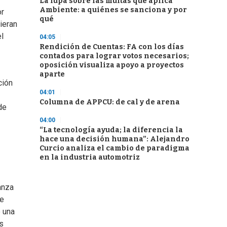
La lupa sobre las multas que aplica
Ambiente: a quiénes se sanciona y por
or
qué
ieran
el
04:05
Rendición de Cuentas: FA con los días
contados para lograr votos necesarios;
oposición visualiza apoyo a proyectos
aparte
ción
04:01
Columna de APPCU: de cal y de arena
de
04:00
“La tecnología ayuda; la diferencia la
hace una decisión humana”: Alejandro
Curcio analiza el cambio de paradigma
en la industria automotriz
anza
se
e una
es