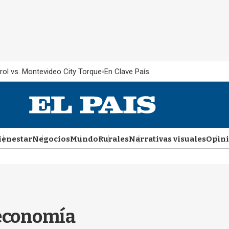
rol vs. Montevideo City Torque
En Clave País
ienestar
Negocios
Mundo
Rurales
Narrativas visuales
Opin
 economía