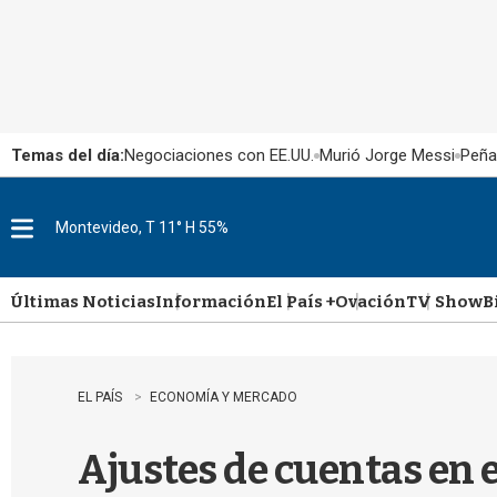
Temas del día:
Negociaciones con EE.UU.
Murió Jorge Messi
Peña
Montevideo, T 11° H 55%
M
e
n
u
Últimas Noticias
Información
El País +
Ovación
TV Show
B
EL PAÍS
ECONOMÍA Y MERCADO
Ajustes de cuentas en