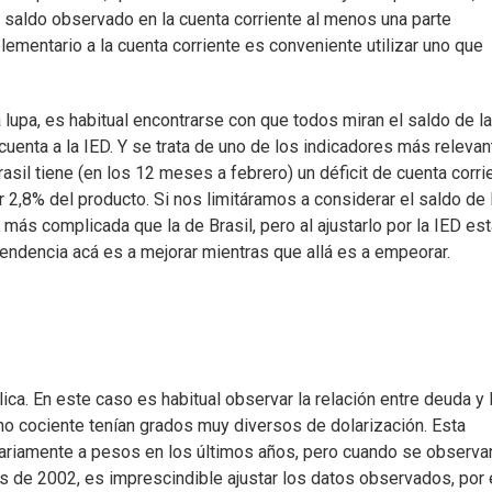
l saldo observado en la cuenta corriente al menos una parte
lementario a la cuenta corriente es conveniente utilizar uno que
 lupa, es habitual encontrarse con que todos miran el saldo de la
 cuenta a la IED. Y se trata de uno de los indicadores más releva
asil tiene (en los 12 meses a febrero) un déficit de cuenta corri
 2,8% del producto. Si nos limitáramos a considerar el saldo de 
 más complicada que la de Brasil, pero al ajustarlo por la IED e
endencia acá es a mejorar mientras que allá es a empeorar.
lica. En este caso es habitual observar la relación entre deuda y
 cociente tenían grados muy diversos de dolarización. Esta
tariamente a pesos en los últimos años, pero cuando se observa
sis de 2002, es imprescindible ajustar los datos observados, por 