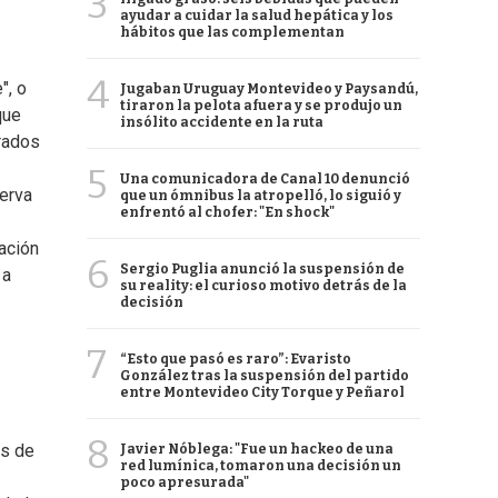
3
ayudar a cuidar la salud hepática y los
hábitos que las complementan
4
", o
Jugaban Uruguay Montevideo y Paysandú,
tiraron la pelota afuera y se produjo un
que
insólito accidente en la ruta
trados
5
Una comunicadora de Canal 10 denunció
serva
que un ómnibus la atropelló, lo siguió y
enfrentó al chofer: "En shock"
ación
6
Sergio Puglia anunció la suspensión de
 a
su reality: el curioso motivo detrás de la
decisión
7
“Esto que pasó es raro”: Evaristo
González tras la suspensión del partido
entre Montevideo City Torque y Peñarol
8
es de
Javier Nóblega: "Fue un hackeo de una
red lumínica, tomaron una decisión un
poco apresurada"