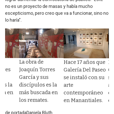
no es un proyecto de masas y había mucho
escepticismo, pero creo que va a funcionar, sino no
lo haría".
La obra de
Hace 17 años que
Ha
orres
Joaquín Torres
Galería Del Paseo
Ga
us
García y sus
se instaló con su
se
 es la
discípulos es la
arte
ar
da en
más buscada en
contemporáneo
c
s.
los remates.
en Manantiales.
en
de portada
Daniela Bluth