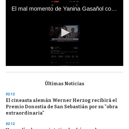
El mal momento de Yanina Gasañol con un hincha argentino en "Subrayado"
0
s
e
c
Últimas Noticias
o
n
02:12
d
El cineasta alemán Werner Herzog recibirá el
s
o
Premio Donostia de San Sebastián por su "obra
f
extraordinaria"
3
3
s
02:12
e