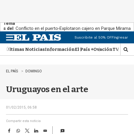
Tema
s del
Conflicto en el puerto
Explotaron cajero en Parque Miramar
día:
Suscribite al 50% OFF
Ingresar
M
e
Últimas Noticias
Información
El País +
Ovación
TV Show
n
M
u
o
s
t
EL PAÍS
DOMINGO
r
a
Uruguayos en el arte
r
b
�
s
01/02/2015, 06:58
q
u
Compartir esta noticia
e
F
W
T
L
E
d