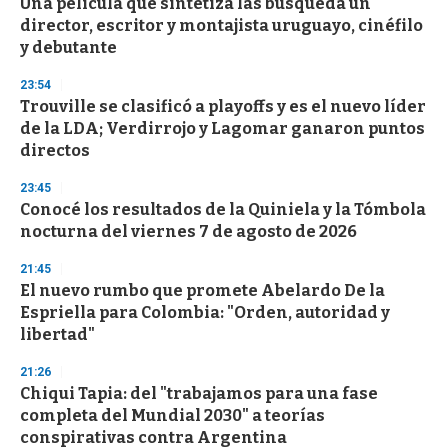
Una película que sintetiza las búsqueda un
c
director, escritor y montajista uruguayo, cinéfilo
o
n
y debutante
d
s
23:54
Trouville se clasificó a playoffs y es el nuevo líder
de la LDA; Verdirrojo y Lagomar ganaron puntos
directos
23:45
Conocé los resultados de la Quiniela y la Tómbola
nocturna del viernes 7 de agosto de 2026
21:45
El nuevo rumbo que promete Abelardo De la
Espriella para Colombia: "Orden, autoridad y
libertad"
21:26
Chiqui Tapia: del "trabajamos para una fase
completa del Mundial 2030" a teorías
conspirativas contra Argentina