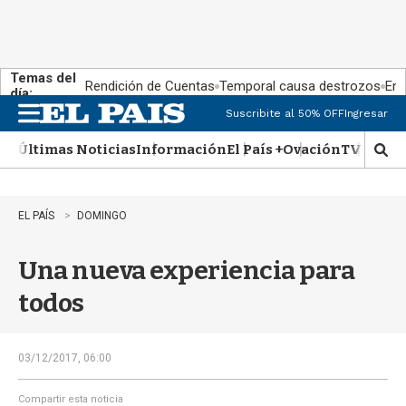
Temas del
Rendición de Cuentas
Temporal causa destrozos
En 
día:
Suscribite al 50% OFF
Ingresar
M
e
Últimas Noticias
Información
El País +
Ovación
TV Show
n
M
u
o
s
t
EL PAÍS
DOMINGO
r
a
Una nueva experiencia para
r
b
todos
�
s
q
u
03/12/2017, 06:00
e
d
Compartir esta noticia