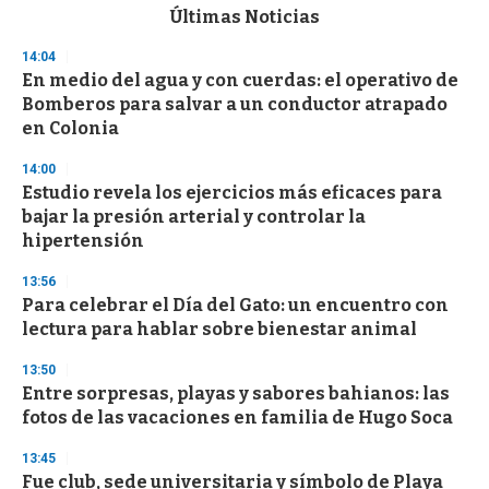
c
Últimas Noticias
o
n
14:04
d
En medio del agua y con cuerdas: el operativo de
s
o
Bomberos para salvar a un conductor atrapado
f
en Colonia
3
3
s
14:00
e
Estudio revela los ejercicios más eficaces para
c
bajar la presión arterial y controlar la
o
n
hipertensión
d
s
13:56
Para celebrar el Día del Gato: un encuentro con
lectura para hablar sobre bienestar animal
13:50
Entre sorpresas, playas y sabores bahianos: las
fotos de las vacaciones en familia de Hugo Soca
13:45
Fue club, sede universitaria y símbolo de Playa