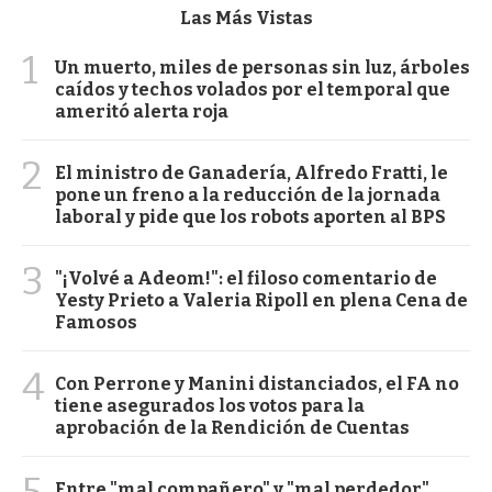
Las Más Vistas
1
Un muerto, miles de personas sin luz, árboles
caídos y techos volados por el temporal que
ameritó alerta roja
2
El ministro de Ganadería, Alfredo Fratti, le
pone un freno a la reducción de la jornada
laboral y pide que los robots aporten al BPS
3
"¡Volvé a Adeom!": el filoso comentario de
Yesty Prieto a Valeria Ripoll en plena Cena de
Famosos
4
Con Perrone y Manini distanciados, el FA no
tiene asegurados los votos para la
aprobación de la Rendición de Cuentas
Entre "mal compañero" y "mal perdedor",