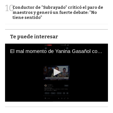
10
Conductor de "Subrayado" criticó el paro de
maestros y generó un fuerte debate: "No
tiene sentido"
Te puede interesar
El mal momento de Yanina Gasañol con un hincha argentino en "Subrayado"
0
s
e