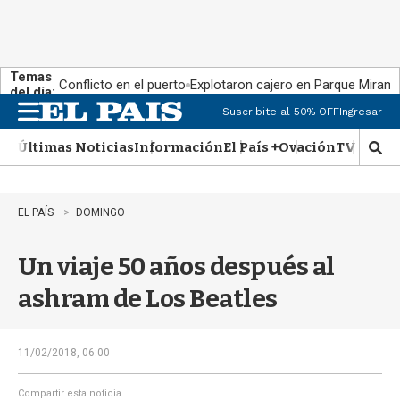
Temas
Conflicto en el puerto
Explotaron cajero en Parque Miram
del día:
Suscribite al 50% OFF
Ingresar
M
e
Últimas Noticias
Información
El País +
Ovación
TV Show
n
M
u
o
s
t
EL PAÍS
DOMINGO
r
a
Un viaje 50 años después al
r
b
ashram de Los Beatles
�
s
q
u
11/02/2018, 06:00
e
d
Compartir esta noticia