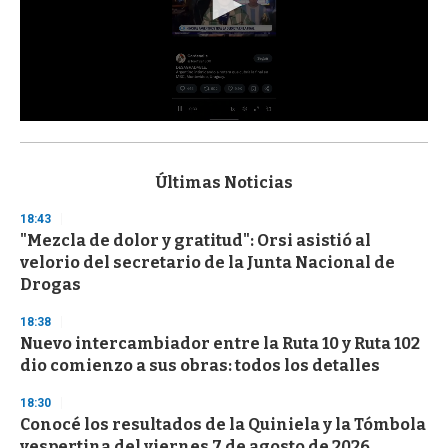
0
s
e
c
Últimas Noticias
o
n
18:43
d
"Mezcla de dolor y gratitud": Orsi asistió al
s
o
velorio del secretario de la Junta Nacional de
f
Drogas
3
3
s
18:38
e
Nuevo intercambiador entre la Ruta 10 y Ruta 102
c
dio comienzo a sus obras: todos los detalles
o
n
d
18:30
s
Conocé los resultados de la Quiniela y la Tómbola
vespertina del viernes 7 de agosto de 2026