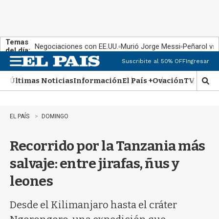
Temas
Negociaciones con EE.UU.
Murió Jorge Messi
Peñarol vs
del día:
Suscribite al 50% OFF
Ingresar
M
e
Últimas Noticias
Información
El País +
Ovación
TV Show
n
M
u
o
s
t
EL PAÍS
DOMINGO
r
a
Recorrido por la Tanzania más
r
b
salvaje: entre jirafas, ñus y
�
s
leones
q
u
e
Desde el Kilimanjaro hasta el cráter
d