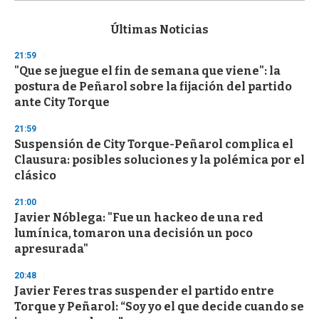
s
e
c
Últimas Noticias
o
n
21:59
d
"Que se juegue el fin de semana que viene": la
s
o
postura de Peñarol sobre la fijación del partido
f
ante City Torque
3
3
s
21:59
e
Suspensión de City Torque-Peñarol complica el
c
Clausura: posibles soluciones y la polémica por el
o
n
clásico
d
s
21:00
Javier Nóblega: "Fue un hackeo de una red
lumínica, tomaron una decisión un poco
apresurada"
20:48
Javier Feres tras suspender el partido entre
Torque y Peñarol: “Soy yo el que decide cuando se