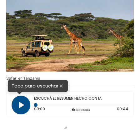
Safari en Tanzania
×
Toca para escuchar
ESCUCHÁ EL RESUMEN HECHO CON IA
Tiempo transcurrido: 0 segundos
Durac
00:00
00:44