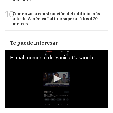
10
Comenzó la construcción del edificio más
alto de América Latina: superará los 470
metros
Te puede interesar
El mal momento de Yanina Gasañol con un hincha argentino en "Subrayado"
0