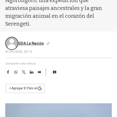
Ngorongoro, una expedición que
a
atraviesa paisajes ancestrales y la gran
migración animal en el corazón del
Serengeti.
GDA La Nación
31/05/2026, 02:15
Compartir esta noticia
F
W
T
L
E
a
h
w
i
m
c
a
i
n
a
e
t
t
k
i
+
Agregar El País en
b
s
t
e
l
o
A
e
d
o
p
r
I
k
p
n