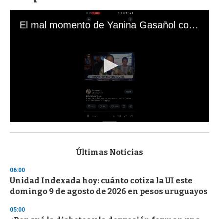
El mal momento de Yanina Gasañol con un hincha argentino en "Subrayado"
0
s
e
c
Últimas Noticias
o
n
06:00
d
Unidad Indexada hoy: cuánto cotiza la UI este
s
o
domingo 9 de agosto de 2026 en pesos uruguayos
f
3
05:00
3