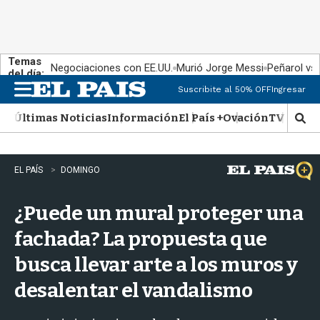
Temas
Negociaciones con EE.UU.
Murió Jorge Messi
Peñarol vs
del día:
Suscribite al 50% OFF
Ingresar
M
e
Últimas Noticias
Información
El País +
Ovación
TV Show
n
M
u
o
s
t
EL PAÍS
DOMINGO
r
a
¿Puede un mural proteger una
r
b
fachada? La propuesta que
�
s
busca llevar arte a los muros y
q
u
desalentar el vandalismo
e
d