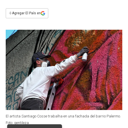
c
a
i
n
a
e
t
t
k
i
+
Agregar El País en
b
s
t
e
l
o
A
e
d
o
p
r
I
k
p
n
El artista Santiago Cosse trabalha en una fachada del barrio Palermo.
Foto: gentileza