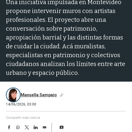
a
Una iniciativa impulsada en Montevideo
propone intervenir muros con artistas
profesionales. El proyecto abre una
conversación sobre patrimonio,
apropiación barrial y las distintas formas
de cuidar la ciudad. Acá muralistas,
especialistas en patrimonio y colectivos
ciudadanos analizan los límites entre arte
urbano y espacio público.
Manuella Sampaio
14/06/2026, 03:00
Compartir esta noticia
F
W
T
L
E
a
h
w
i
m