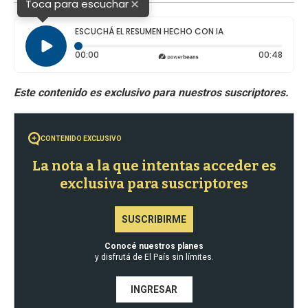
×
Toca para escuchar
ESCUCHÁ EL RESUMEN HECHO CON IA
Tiempo transcurrido: 0 segundos
Durac
00:00
00:48
CONTENIDO EXCLUSIVO
La nota a la que intentas acceder es
exclusiva para suscriptores
SUSCRIBIRME
Conocé nuestros planes
y disfrutá de El País sin límites.
INGRESAR