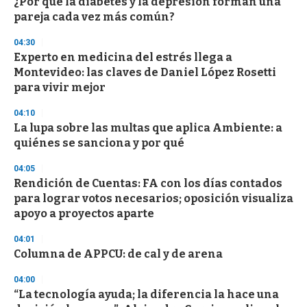
s
¿Por qué la diabetes y la depresión forman una
e
pareja cada vez más común?
c
o
04:30
n
d
Experto en medicina del estrés llega a
s
Montevideo: las claves de Daniel López Rosetti
para vivir mejor
04:10
La lupa sobre las multas que aplica Ambiente: a
quiénes se sanciona y por qué
04:05
Rendición de Cuentas: FA con los días contados
para lograr votos necesarios; oposición visualiza
apoyo a proyectos aparte
04:01
Columna de APPCU: de cal y de arena
04:00
“La tecnología ayuda; la diferencia la hace una