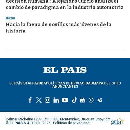
decisión humana”: Alejandro Curcio analiza el
cambio de paradigma en la industria automotriz
04:00
Hacia la faena de novillos más jóvenes de la
historia
EL PAÍS STAFF
AYUDA
POLÍTICAS DE PRIVACIDAD
MAPA DEL SITIO
ANUNCIANTES
f
t
i
l
y
t
g
w
t
a
w
n
i
o
i
o
h
e
c
i
s
n
u
k
o
a
l
e
t
t
k
t
t
g
t
e
Zelmar Michelini 1287, CP.11100, Montevideo, Uruguay. Copyright
b
t
a
e
u
o
l
s
g
®
EL PAIS S.A.
1918 - 2026 -
Políticas de privacidad
o
e
g
d
b
k
e
a
r