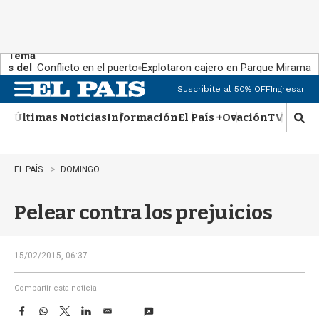
Tema
s del
Conflicto en el puerto
Explotaron cajero en Parque Miramar
día:
Suscribite al 50% OFF
Ingresar
M
e
Últimas Noticias
Información
El País +
Ovación
TV Show
n
M
u
o
s
t
EL PAÍS
DOMINGO
r
a
Pelear contra los prejuicios
r
b
�
s
15/02/2015, 06:37
q
u
Compartir esta noticia
e
F
W
T
L
E
d