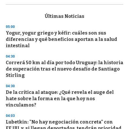
0
s
e
c
Últimas Noticias
o
n
05:00
d
Yogur, yogur griego y kéfir: cuáles son sus
s
o
diferencias y qué beneficios aportan a la salud
f
intestinal
3
3
s
04:30
e
Correrá 50 km al día por todo Uruguay: la historia
c
de superación tras el nuevo desafío de Santiago
o
n
Stirling
d
s
04:30
De la crítica al ataque: ¿Qué revela el auge del
hate sobre la forma en la que hoy nos
vinculamos?
04:03
Lubetkin: "No hay negociación concreta" con
EE.UU. y, si llegan deportados, tendrán prioridad