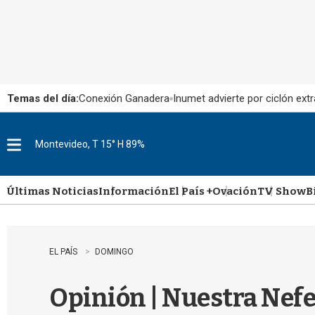
Temas del día:
Conexión Ganadera
Inumet advierte por ciclón extr
Montevideo, T 15° H 89%
M
e
n
u
Últimas Noticias
Información
El País +
Ovación
TV Show
B
EL PAÍS
DOMINGO
Opinión | Nuestra Nefer