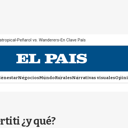
atropical
Peñarol vs. Wanderers
En Clave País
ienestar
Negocios
Mundo
Rurales
Narrativas visuales
Opin
titi ¿y qué?