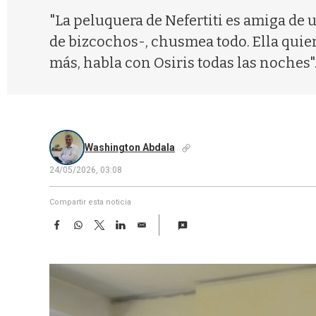
"La peluquera de Nefertiti es amiga de
de bizcochos-, chusmea todo. Ella quiere
más, habla con Osiris todas las noches"
Washington Abdala
24/05/2026, 03:08
Compartir esta noticia
F
W
T
L
E
a
h
w
i
m
c
a
i
n
a
e
t
t
k
i
b
s
t
e
l
o
A
e
d
o
p
r
I