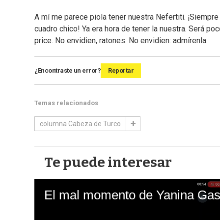
A mí me parece piola tener nuestra Nefertiti. ¡Siempr
cuadro chico! Ya era hora de tener la nuestra. Será po
price. No envidien, ratones. No envidien: admírenla.
¿Encontraste un error?
Reportar
Temas relacionados
columna Cabeza de Turco
Te puede interesar