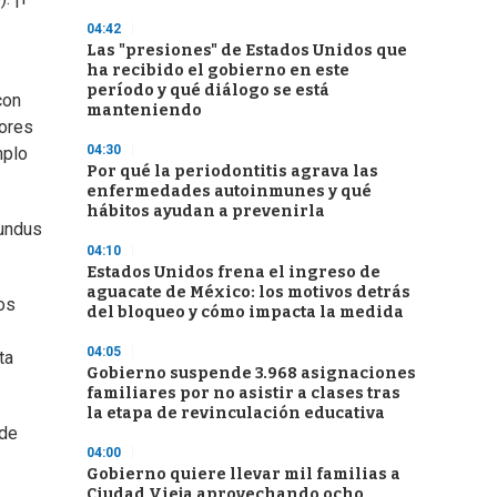
04:42
Las "presiones" de Estados Unidos que
ha recibido el gobierno en este
período y qué diálogo se está
con
manteniendo
lores
04:30
mplo
Por qué la periodontitis agrava las
enfermedades autoinmunes y qué
hábitos ayudan a prevenirla
cundus
04:10
Estados Unidos frena el ingreso de
aguacate de México: los motivos detrás
dos
del bloqueo y cómo impacta la medida
04:05
ta
Gobierno suspende 3.968 asignaciones
familiares por no asistir a clases tras
la etapa de revinculación educativa
 de
04:00
Gobierno quiere llevar mil familias a
Ciudad Vieja aprovechando ocho