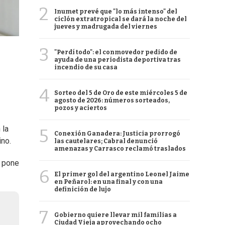
2
Inumet prevé que "lo más intenso" del
ciclón extratropical se dará la noche del
jueves y madrugada del viernes
3
"Perdí todo": el conmovedor pedido de
ayuda de una periodista deportiva tras
incendio de su casa
4
Sorteo del 5 de Oro de este miércoles 5 de
agosto de 2026: números sorteados,
pozos y aciertos
 la
5
Conexión Ganadera: Justicia prorrogó
ino.
las cautelares; Cabral denunció
amenazas y Carrasco reclamó traslados
e pone
6
El primer gol del argentino Leonel Jaime
en Peñarol: en una final y con una
definición de lujo
7
Gobierno quiere llevar mil familias a
Ciudad Vieja aprovechando ocho