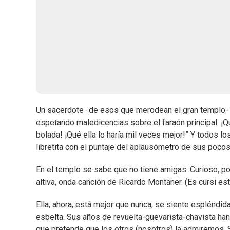
Un sacerdote -de esos que merodean el gran templo- d
espetando maledicencias sobre el faraón principal. ¡Qu
bolada! ¡Qué ella lo haría mil veces mejor!” Y todos los
libretita con el puntaje del aplausómetro de sus pocos 
En el templo se sabe que no tiene amigas. Curioso, po
altiva, onda canción de Ricardo Montaner. (Es cursi esto
Ella, ahora, está mejor que nunca, se siente espléndid
esbelta. Sus años de revuelta-guevarista-chavista han 
que pretende que los otros (nosotros) la admiremos. Si 