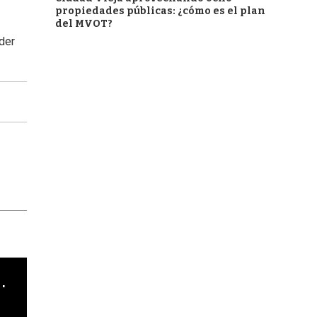
propiedades públicas: ¿cómo es el plan
del MVOT?
ader
cha argentino en "Subrayado"