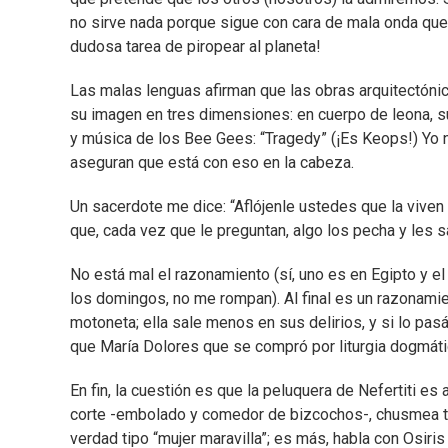
no sirve nada porque sigue con cara de mala onda que
dudosa tarea de piropear al planeta!
Las malas lenguas afirman que las obras arquitectóni
su imagen en tres dimensiones: en cuerpo de leona, s
y música de los Bee Gees: “Tragedy” (¡Es Keops!) Yo n
aseguran que está con eso en la cabeza.
Un sacerdote me dice: “Aflójenle ustedes que la viven
que, cada vez que le preguntan, algo los pecha y les s
No está mal el razonamiento (sí, uno es en Egipto y el o
los domingos, no me rompan). Al final es un razonamien
motoneta; ella sale menos en sus delirios, y si lo pasá
que María Dolores que se compró por liturgia dogmátic
En fin, la cuestión es que la peluquera de Nefertiti 
corte -embolado y comedor de bizcochos-, chusmea todo
verdad tipo “mujer maravilla”; es más, habla con Osiri