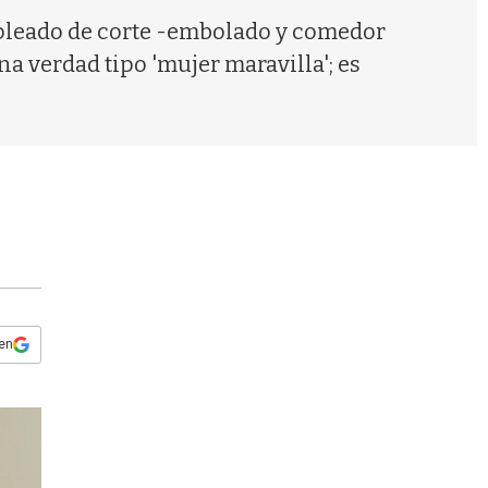
s
mpleado de corte -embolado y comedor
q
u
na verdad tipo 'mujer maravilla'; es
e
d
a
 en