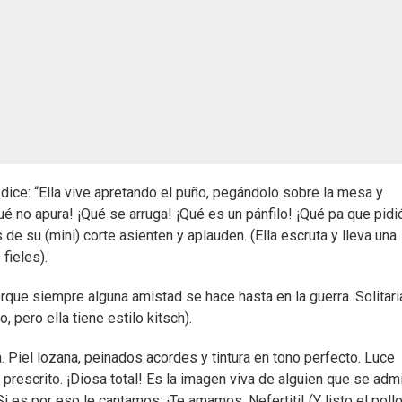
ice: “Ella vive apretando el puño, pegándolo sobre la mesa y
é no apura! ¡Qué se arruga! ¡Qué es un pánfilo! ¡Qué pa que pidi
 de su (mini) corte asienten y aplauden. (Ella escruta y lleva una
fieles).
rque siempre alguna amistad se hace hasta en la guerra. Solitari
, pero ella tiene estilo kitsch).
a. Piel lozana, peinados acordes y tintura en tono perfecto. Luce
prescrito. ¡Diosa total! Es la imagen viva de alguien que se admi
es por eso le cantamos: ¡Te amamos, Nefertiti! (Y listo el pollo)