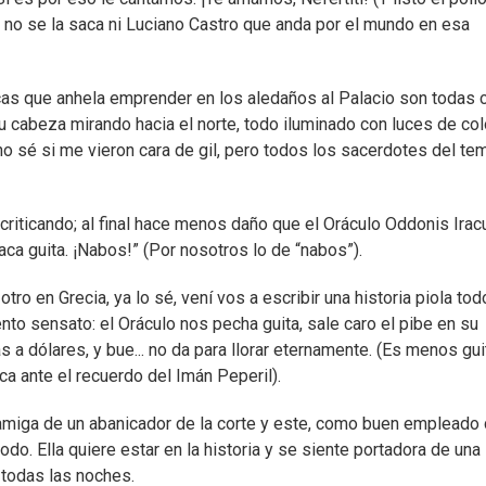
 no se la saca ni Luciano Castro que anda por el mundo en esa
cas que anhela emprender en los aledaños al Palacio son todas 
u cabeza mirando hacia el norte, todo iluminado con luces de co
o sé si me vieron cara de gil, pero todos los sacerdotes del te
 criticando; al final hace menos daño que el Oráculo Oddonis Ira
aca guita. ¡Nabos!” (Por nosotros lo de “nabos”).
tro en Grecia, ya lo sé, vení vos a escribir una historia piola to
to sensato: el Oráculo nos pecha guita, sale caro el pibe en su
s a dólares, y bue... no da para llorar eternamente. (Es menos gui
a ante el recuerdo del Imán Peperil).
es amiga de un abanicador de la corte y este, como buen empleado
. Ella quiere estar en la historia y se siente portadora de una
s todas las noches.