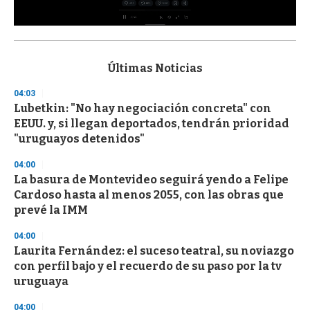
0
s
e
c
Últimas Noticias
o
n
04:03
d
Lubetkin: "No hay negociación concreta" con
s
o
EEUU. y, si llegan deportados, tendrán prioridad
f
"uruguayos detenidos"
3
3
s
04:00
e
La basura de Montevideo seguirá yendo a Felipe
c
Cardoso hasta al menos 2055, con las obras que
o
n
prevé la IMM
d
s
04:00
Laurita Fernández: el suceso teatral, su noviazgo
con perfil bajo y el recuerdo de su paso por la tv
uruguaya
04:00