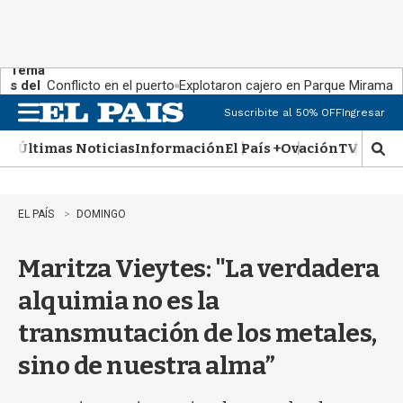
Tema
s del
Conflicto en el puerto
Explotaron cajero en Parque Miramar
día:
Suscribite al 50% OFF
Ingresar
M
e
Últimas Noticias
Información
El País +
Ovación
TV Show
n
M
u
o
s
t
EL PAÍS
DOMINGO
r
a
Maritza Vieytes: "La verdadera
r
b
alquimia no es la
�
s
transmutación de los metales,
q
u
sino de nuestra alma”
e
d