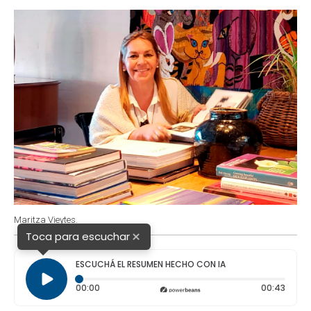
o
p
r
I
k
p
n
Maritza Vieytes.
×
Toca para escuchar
ESCUCHÁ EL RESUMEN HECHO CON IA
Tiempo transcurrido: 0 segundos
Durac
00:00
00:43