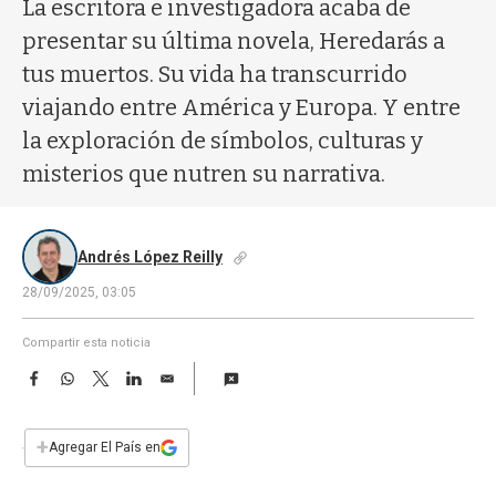
a
La escritora e investigadora acaba de
presentar su última novela, Heredarás a
tus muertos. Su vida ha transcurrido
viajando entre América y Europa. Y entre
la exploración de símbolos, culturas y
misterios que nutren su narrativa.
Andrés López Reilly
28/09/2025, 03:05
Compartir esta noticia
F
W
T
L
E
a
h
w
i
m
c
a
i
n
a
e
t
t
k
i
+
Agregar El País en
b
s
t
e
l
o
A
e
d