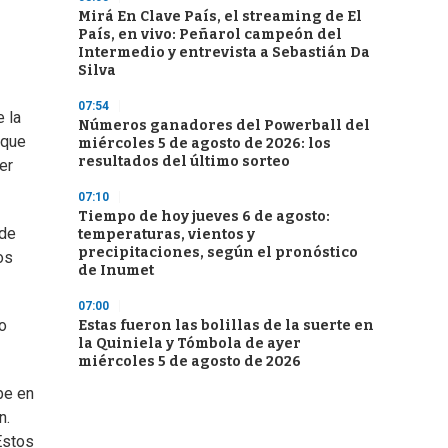
Mirá En Clave País, el streaming de El
País, en vivo: Peñarol campeón del
Intermedio y entrevista a Sebastián Da
Silva
07:54
e la
Números ganadores del Powerball del
 que
miércoles 5 de agosto de 2026: los
resultados del último sorteo
er
07:10
Tiempo de hoy jueves 6 de agosto:
 de
temperaturas, vientos y
precipitaciones, según el pronóstico
os
de Inumet
07:00
o
Estas fueron las bolillas de la suerte en
la Quiniela y Tómbola de ayer
miércoles 5 de agosto de 2026
be en
n.
Estos