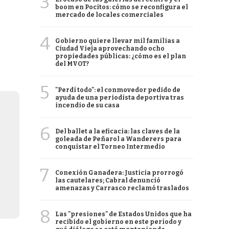
3
boom en Pocitos: cómo se reconfigura el
mercado de locales comerciales
4
Gobierno quiere llevar mil familias a
Ciudad Vieja aprovechando ocho
propiedades públicas: ¿cómo es el plan
del MVOT?
5
"Perdí todo": el conmovedor pedido de
ayuda de una periodista deportiva tras
incendio de su casa
6
Del ballet a la eficacia: las claves de la
goleada de Peñarol a Wanderers para
conquistar el Torneo Intermedio
7
Conexión Ganadera: Justicia prorrogó
las cautelares; Cabral denunció
amenazas y Carrasco reclamó traslados
8
Las "presiones" de Estados Unidos que ha
recibido el gobierno en este período y