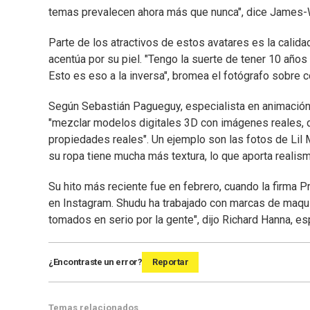
temas prevalecen ahora más que nunca", dice James-
Parte de los atractivos de estos avatares es la calida
acentúa por su piel. "Tengo la suerte de tener 10 año
Esto es eso a la inversa", bromea el fotógrafo sobre c
Según Sebastián Pagueguy, especialista en animación
"mezclar modelos digitales 3D con imágenes reales, d
propiedades reales". Un ejemplo son las fotos de Lil 
su ropa tiene mucha más textura, lo que aporta realismo
Su hito más reciente fue en febrero, cuando la firma P
en Instagram. Shudu ha trabajado con marcas de maquil
tomados en serio por la gente", dijo Richard Hanna, esp
¿Encontraste un error?
Reportar
Temas relacionados