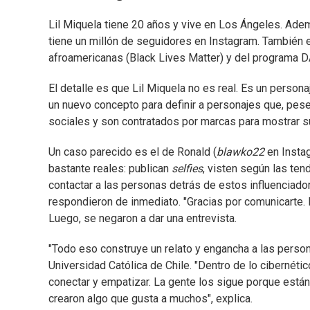
Lil Miquela tiene 20 años y vive en Los Ángeles. Ad
tiene un millón de seguidores en Instagram. También
afroamericanas (Black Lives Matter) y del programa
El detalle es que Lil Miquela no es real. Es un person
un nuevo concepto para definir a personajes que, pese
sociales y son contratados por marcas para mostrar s
Un caso parecido es el de Ronald (
blawko22
en Instag
bastante reales: publican
selfies
, visten según las ten
contactar a las personas detrás de estos influenciado
respondieron de inmediato. "Gracias por comunicarte. L
Luego, se negaron a dar una entrevista.
"Todo eso construye un relato y engancha a las persona
Universidad Católica de Chile. "Dentro de lo cibernétic
conectar y empatizar. La gente los sigue porque están
crearon algo que gusta a muchos", explica.