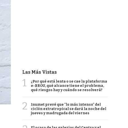
Las Más Vistas
1
¿Por qué está lenta o se cae la plataforma
e-BROU, qué alcance tiene el problema,
qué riesgos hay y cuándo se resolverá?
2
Inumet prevé que "lo más intenso" del
ciclón extratropical se dará la noche del
jueves y madrugada del viernes
El ocaso de las galerías del Centro y el