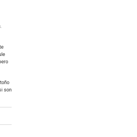
.
te
ule
pero
otoño
si son