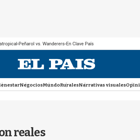
atropical
Peñarol vs. Wanderers
En Clave País
ienestar
Negocios
Mundo
Rurales
Narrativas visuales
Opin
on reales