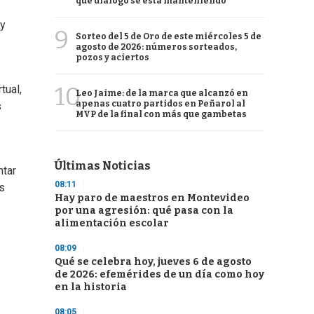
qué diálogo se está manteniendo
 y
9
Sorteo del 5 de Oro de este miércoles 5 de
agosto de 2026: números sorteados,
pozos y aciertos
10
tual,
Leo Jaime: de la marca que alcanzó en
apenas cuatro partidos en Peñarol al
s
MVP de la final con más que gambetas
Últimas Noticias
ntar
08:11
s
Hay paro de maestros en Montevideo
por una agresión: qué pasa con la
alimentación escolar
08:09
Qué se celebra hoy, jueves 6 de agosto
de 2026: efemérides de un día como hoy
en la historia
08:05