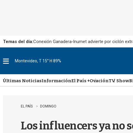
Temas del día:
Conexión Ganadera
Inumet advierte por ciclón extr
Montevideo, T 15° H 89%
M
e
n
u
Últimas Noticias
Información
El País +
Ovación
TV Show
B
EL PAÍS
DOMINGO
Los influencers ya no s