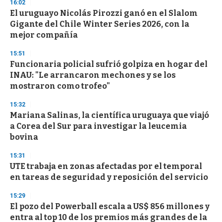
16:02
3
s
El uruguayo Nicolás Pirozzi ganó en el Slalom
e
Gigante del Chile Winter Series 2026, con la
c
mejor compañía
o
n
d
15:51
s
Funcionaria policial sufrió golpiza en hogar del
INAU: "Le arrancaron mechones y se los
mostraron como trofeo"
15:32
Mariana Salinas, la científica uruguaya que viajó
a Corea del Sur para investigar la leucemia
bovina
15:31
UTE trabaja en zonas afectadas por el temporal
en tareas de seguridad y reposición del servicio
15:29
El pozo del Powerball escala a US$ 856 millones y
entra al top 10 de los premios más grandes de la