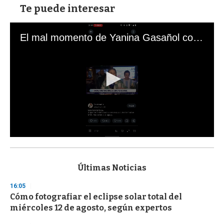
Te puede interesar
El mal momento de Yanina Gasañol con un hincha argentino en "Subrayado"
0
s
e
c
Últimas Noticias
o
n
16:05
d
Cómo fotografiar el eclipse solar total del
s
o
miércoles 12 de agosto, según expertos
f
3