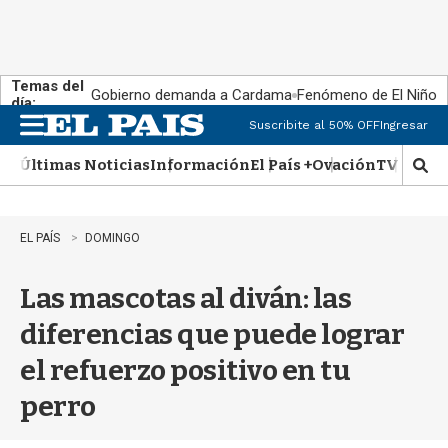
Temas del
Gobierno demanda a Cardama
Fenómeno de El Niño
día:
Suscribite al 50% OFF
Ingresar
M
e
Últimas Noticias
Información
El País +
Ovación
TV Show
n
M
u
o
s
t
EL PAÍS
DOMINGO
r
a
Las mascotas al diván: las
r
b
diferencias que puede lograr
�
s
el refuerzo positivo en tu
q
u
perro
e
d