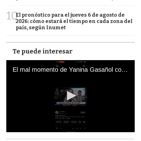
10
El pronóstico para el jueves 6 de agosto de
2026: cómo estará el tiempo en cada zona del
país, según Inumet
Te puede interesar
El mal momento de Yanina Gasañol con un hincha argentino en "Subrayado"
0
s