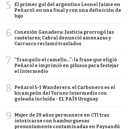
5
El primer gol del argentino Leonel Jaime en
Peñarol: en una final y con una definición de
lujo
6
Conexión Ganadera: Justicia prorrogó las
cautelares; Cabral denunció amenazas y
Carrasco reclamó traslados
7
"Tranquilo el camello...": la frase que eligió
Peñarol e imprimió en pilusos para festejar
el Intermedio
8
Peñarol 5-1 Wanderers: el Carbonero es el
bicampeón del Torneo Intermedio con
goleada incluida - EL PAÍS Uruguay
9
Mujer de 29 años permanece en CTI tras
intoxicarse con hamburguesas
presuntamente contaminadas en Paysandú