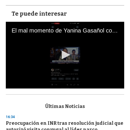
Te puede interesar
El mal momento de Yanina Gasañol con un hincha argentino en "Subrayado"
0
s
e
c
Últimas Noticias
o
n
16:34
d
Preocupación en INR tras resolución judicial que
s
o
autorizó visita conyugal al líder narco