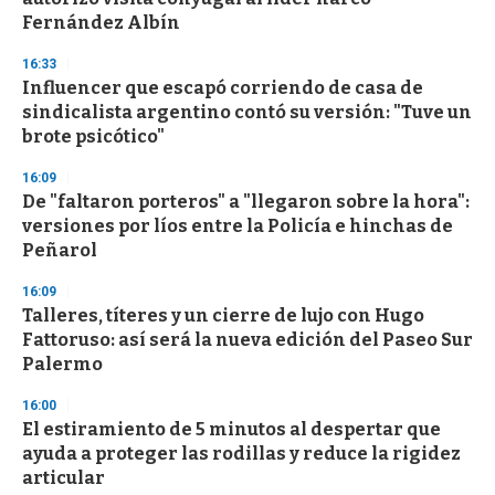
f
Fernández Albín
3
3
s
16:33
e
Influencer que escapó corriendo de casa de
c
sindicalista argentino contó su versión: "Tuve un
o
n
brote psicótico"
d
s
16:09
De "faltaron porteros" a "llegaron sobre la hora":
versiones por líos entre la Policía e hinchas de
Peñarol
16:09
Talleres, títeres y un cierre de lujo con Hugo
Fattoruso: así será la nueva edición del Paseo Sur
Palermo
16:00
El estiramiento de 5 minutos al despertar que
ayuda a proteger las rodillas y reduce la rigidez
articular