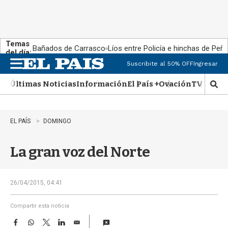
Temas
Bañados de Carrasco
Líos entre Policía e hinchas de Peña
del día:
Suscribite al 50% OFF
Ingresar
M
e
Últimas Noticias
Información
El País +
Ovación
TV Show
n
M
u
o
s
t
EL PAÍS
DOMINGO
r
a
La gran voz del Norte
r
b
�
s
26/04/2015, 04:41
q
u
Compartir esta noticia
e
F
W
T
L
E
d