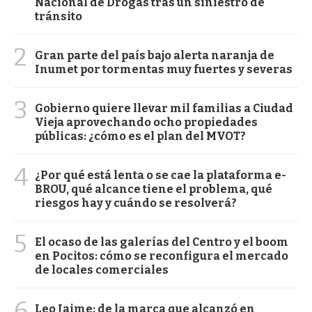
Nacional de Drogas tras un siniestro de
tránsito
2
Gran parte del país bajo alerta naranja de
Inumet por tormentas muy fuertes y severas
3
Gobierno quiere llevar mil familias a Ciudad
Vieja aprovechando ocho propiedades
públicas: ¿cómo es el plan del MVOT?
4
¿Por qué está lenta o se cae la plataforma e-
BROU, qué alcance tiene el problema, qué
riesgos hay y cuándo se resolverá?
5
El ocaso de las galerías del Centro y el boom
en Pocitos: cómo se reconfigura el mercado
de locales comerciales
6
Leo Jaime: de la marca que alcanzó en