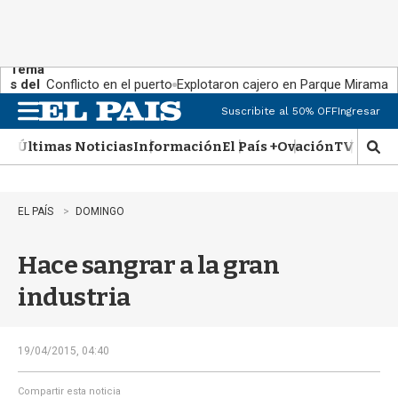
Tema
s del
Conflicto en el puerto
Explotaron cajero en Parque Miramar
día:
Suscribite al 50% OFF
Ingresar
M
e
Últimas Noticias
Información
El País +
Ovación
TV Show
n
M
u
o
s
t
EL PAÍS
DOMINGO
r
a
Hace sangrar a la gran
r
b
industria
�
s
q
u
19/04/2015, 04:40
e
d
Compartir esta noticia