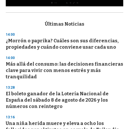
0
s
e
c
Últimas Noticias
o
n
14:00
d
¿Morrón o paprika? Cuáles son sus diferencias,
s
o
propiedades y cuándo conviene usar cada uno
f
3
14:00
3
s
Más allá del consumo: las decisiones financieras
e
clave para vivir con menos estrés y más
c
tranquilidad
o
n
d
13:28
s
El boleto ganador de la Lotería Nacional de
España del sábado 8 de agosto de 2026 y los
números con reintegro
13:16
Una niña herida muere y eleva a ocho los