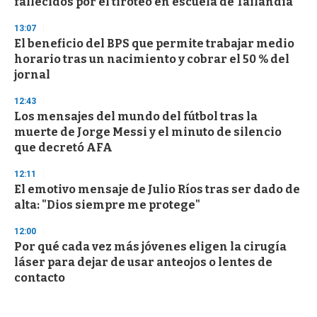
fallecidos por el tiroteo en escuela de Tailandia
13:07
El beneficio del BPS que permite trabajar medio
horario tras un nacimiento y cobrar el 50 % del
jornal
12:43
Los mensajes del mundo del fútbol tras la
muerte de Jorge Messi y el minuto de silencio
que decretó AFA
12:11
El emotivo mensaje de Julio Ríos tras ser dado de
alta: "Dios siempre me protege"
12:00
Por qué cada vez más jóvenes eligen la cirugía
láser para dejar de usar anteojos o lentes de
contacto