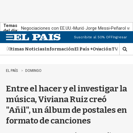
Temas
Negociaciones con EE.UU.
Murió Jorge Messi
Peñarol vs
del día:
Suscribite al 50% OFF
Ingresar
M
e
Últimas Noticias
Información
El País +
Ovación
TV Show
n
M
u
o
s
t
EL PAÍS
DOMINGO
r
a
Entre el hacer y el investigar la
r
b
música, Viviana Ruiz creó
�
s
"Añil", un álbum de postales en
q
u
formato de canciones
e
d