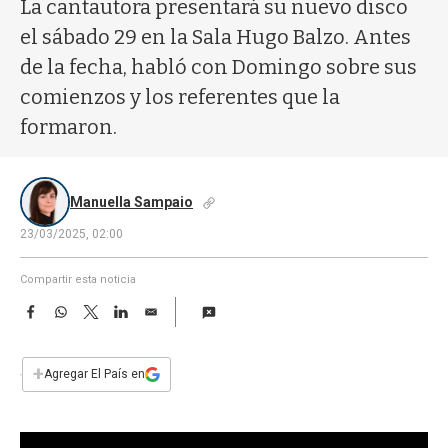
a
La cantautora presentará su nuevo disco
el sábado 29 en la Sala Hugo Balzo. Antes
de la fecha, habló con Domingo sobre sus
comienzos y los referentes que la
formaron.
Manuella Sampaio
23/03/2025, 02:00
Compartir esta noticia
F
W
T
L
E
a
h
w
i
m
c
a
i
n
a
e
t
t
k
i
+
Agregar El País en
b
s
t
e
l
o
A
e
d
o
p
r
I
k
p
n