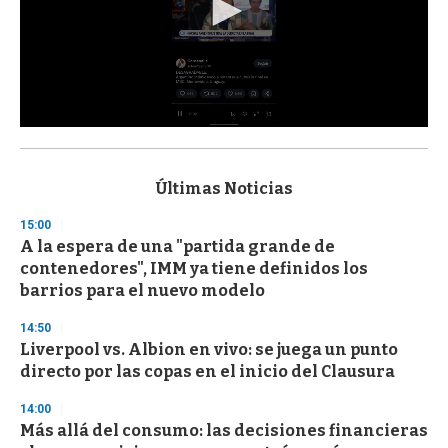
0
s
e
c
Últimas Noticias
o
n
15:00
d
A la espera de una "partida grande de
s
o
contenedores", IMM ya tiene definidos los
f
barrios para el nuevo modelo
3
3
s
14:50
e
Liverpool vs. Albion en vivo: se juega un punto
c
directo por las copas en el inicio del Clausura
o
n
d
14:00
s
Más allá del consumo: las decisiones financieras