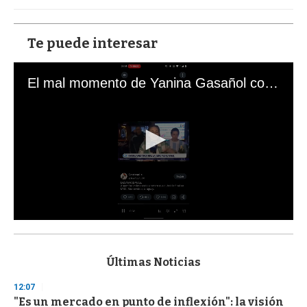
Te puede interesar
El mal momento de Yanina Gasañol con un hincha argentino en "Subrayado"
0
s
e
c
Últimas Noticias
o
n
12:07
d
"Es un mercado en punto de inflexión": la visión
s