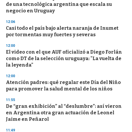
o
de una tecnológica argentina que escala su
f
negocio en Uruguay
3
3
s
12:06
e
Casi todo el país bajo alerta naranja de Inumet
c
por tormentas muy fuertes y severas
o
n
d
12:00
s
El video con el que AUF oficializó a Diego Forlán
como DT de la selección uruguaya: "La vuelta de
la leyenda"
12:00
Atención padres: qué regalar este Día del Niño
para promover la salud mental de los niños
11:55
De “gran exhibición” al “deslumbre”: así vieron
en Argentina otra gran actuación de Leonel
Jaime en Peñarol
11:49