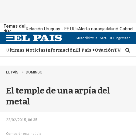
Temas del
Relación Uruguay - EE.UU.
Alerta naranja
Murió Gabriel 
día:
Suscribite al 50% OFF
Ingresar
M
e
Últimas Noticias
Información
El País +
Ovación
TV Show
n
M
u
o
s
t
EL PAÍS
DOMINGO
r
a
El temple de una arpía del
r
b
metal
�
s
q
u
22/02/2015, 06:35
e
d
Compartir esta noticia