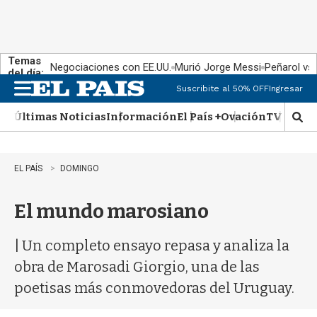
Temas
Negociaciones con EE.UU.
Murió Jorge Messi
Peñarol vs
del día:
Suscribite al 50% OFF
Ingresar
M
e
Últimas Noticias
Información
El País +
Ovación
TV Show
n
M
u
o
s
t
EL PAÍS
DOMINGO
r
a
El mundo marosiano
r
b
�
| Un completo ensayo repasa y analiza la
s
q
obra de Marosadi Giorgio, una de las
u
poetisas más conmovedoras del Uruguay.
e
d