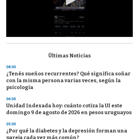
0
s
e
c
Últimas Noticias
o
n
08:00
d
¿Tenés sueños recurrentes? Qué significa soñar
s
o
con la misma persona varias veces, según la
f
psicología
3
3
s
06:00
e
Unidad Indexada hoy: cuánto cotiza la UI este
c
domingo 9 de agosto de 2026 en pesos uruguayos
o
n
d
05:00
s
¿Por qué la diabetes y la depresión forman una
pareja cada vez más común?