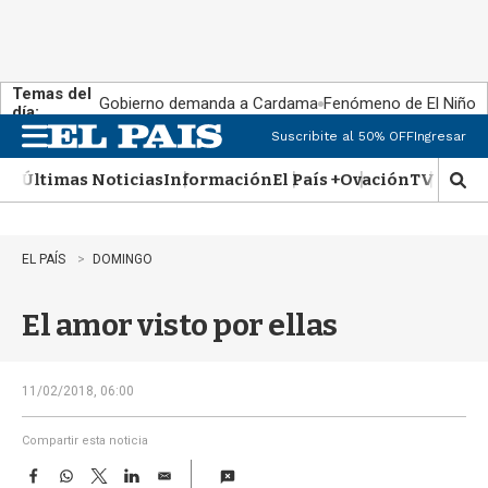
Temas del
Gobierno demanda a Cardama
Fenómeno de El Niño
día:
Suscribite al 50% OFF
Ingresar
M
e
Últimas Noticias
Información
El País +
Ovación
TV Show
n
M
u
o
s
t
EL PAÍS
DOMINGO
r
a
El amor visto por ellas
r
b
�
s
11/02/2018, 06:00
q
u
Compartir esta noticia
e
F
W
T
L
E
d