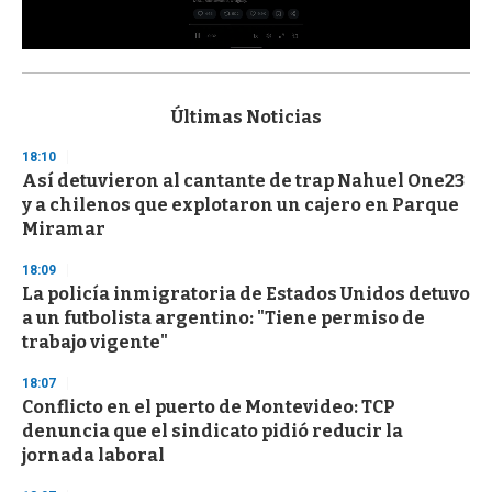
0
s
e
c
Últimas Noticias
o
n
18:10
d
Así detuvieron al cantante de trap Nahuel One23
s
o
y a chilenos que explotaron un cajero en Parque
f
Miramar
3
3
s
18:09
e
La policía inmigratoria de Estados Unidos detuvo
c
a un futbolista argentino: "Tiene permiso de
o
n
trabajo vigente"
d
s
18:07
Conflicto en el puerto de Montevideo: TCP
denuncia que el sindicato pidió reducir la
jornada laboral