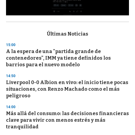
0
s
e
c
Últimas Noticias
o
n
15:00
d
A la espera de una "partida grande de
s
o
contenedores", IMM ya tiene definidos los
f
barrios para el nuevo modelo
3
3
s
14:50
e
Liverpool 0-0 Albion en vivo: el inicio tiene pocas
c
situaciones, con Renzo Machado como el más
o
n
peligroso
d
s
14:00
Más allá del consumo: las decisiones financieras
clave para vivir con menos estrés y más
tranquilidad