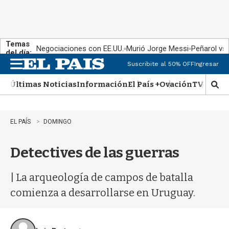
Temas
Negociaciones con EE.UU.
Murió Jorge Messi
Peñarol vs
del día:
Suscribite al 50% OFF
Ingresar
M
e
Últimas Noticias
Información
El País +
Ovación
TV Show
n
M
u
o
s
t
EL PAÍS
DOMINGO
r
a
Detectives de las guerras
r
b
�
| La arqueología de campos de batalla
s
q
comienza a desarrollarse en Uruguay.
u
e
d