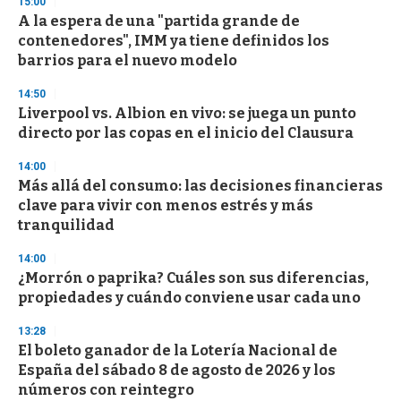
15:00
d
A la espera de una "partida grande de
s
o
contenedores", IMM ya tiene definidos los
f
barrios para el nuevo modelo
3
3
s
14:50
e
Liverpool vs. Albion en vivo: se juega un punto
c
directo por las copas en el inicio del Clausura
o
n
d
14:00
s
Más allá del consumo: las decisiones financieras
clave para vivir con menos estrés y más
tranquilidad
14:00
¿Morrón o paprika? Cuáles son sus diferencias,
propiedades y cuándo conviene usar cada uno
13:28
El boleto ganador de la Lotería Nacional de
España del sábado 8 de agosto de 2026 y los
números con reintegro