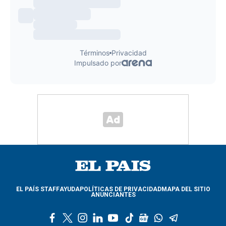
EL PAÍS STAFF
AYUDA
POLÍTICAS DE PRIVACIDAD
MAPA DEL SITIO
ANUNCIANTES
f
t
i
l
y
t
g
w
t