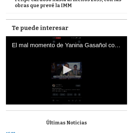
obras que prevé la IMM
Te puede interesar
El mal momento de Yanina Gasañol con un hincha argentino en "Subrayado"
0
s
e
c
Últimas Noticias
o
n