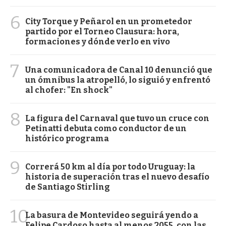
6
City Torque y Peñarol en un prometedor
partido por el Torneo Clausura: hora,
formaciones y dónde verlo en vivo
7
Una comunicadora de Canal 10 denunció que
un ómnibus la atropelló, lo siguió y enfrentó
al chofer: "En shock"
8
La figura del Carnaval que tuvo un cruce con
Petinatti debuta como conductor de un
histórico programa
9
Correrá 50 km al día por todo Uruguay: la
historia de superación tras el nuevo desafío
de Santiago Stirling
10
La basura de Montevideo seguirá yendo a
Felipe Cardoso hasta al menos 2055, con las