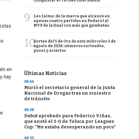
conquistar el Torneo Intermedio
9
Leo Jaime: de la marca que alcanzó en
apenas cuatro partidos en Peñarol al
estas
MVP de la final con más que gambetas
10
as
Sorteo del 5 de Oro de este miércoles 5 de
agosto de 2026: números sorteados,
pozos y aciertos
ién en
Últimas Noticias
y hay
08:44
Murió el secretario general de la Junta
Nacional de Drogas tras un siniestro
de tránsito
08:38
te
Debut aprobado para Federico Viñas,
que anotó el 3-0 de Toluca por Leagues
Cup: "Me estaba desesperando un poco"
08:35