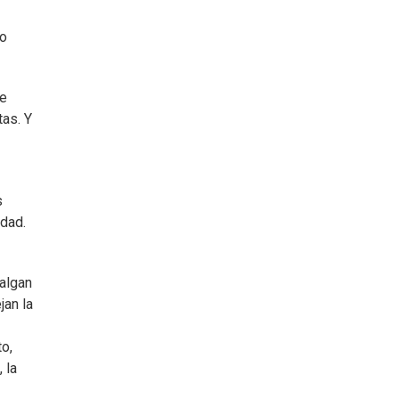
io
de
tas. Y
s
idad.
salgan
jan la
to,
 la