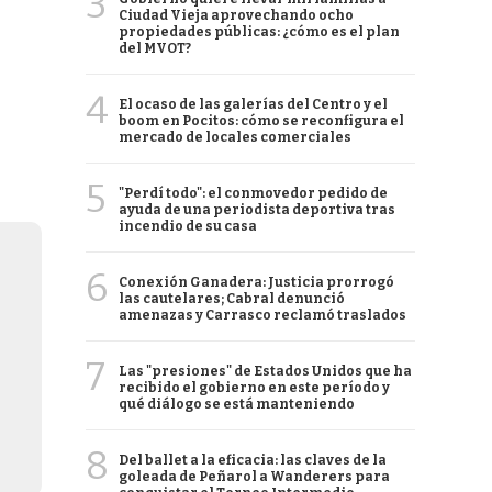
3
Ciudad Vieja aprovechando ocho
propiedades públicas: ¿cómo es el plan
del MVOT?
4
El ocaso de las galerías del Centro y el
boom en Pocitos: cómo se reconfigura el
mercado de locales comerciales
5
"Perdí todo": el conmovedor pedido de
ayuda de una periodista deportiva tras
incendio de su casa
6
Conexión Ganadera: Justicia prorrogó
las cautelares; Cabral denunció
amenazas y Carrasco reclamó traslados
7
Las "presiones" de Estados Unidos que ha
recibido el gobierno en este período y
qué diálogo se está manteniendo
8
Del ballet a la eficacia: las claves de la
goleada de Peñarol a Wanderers para