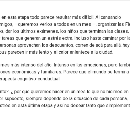
 en esta etapa todo parece resultar más difícil. Al cansancio
amigos, —queremos verlos a todos en un mes —, organizar las Fi
, dar los últimos exámenes, los niños que terminan las clases,
 tareas que generan un estrés extra. Incluso hasta caminar por l
ersonas aprovechan los descuentos, corren de acá para allá, hay
s parecen ir más lento y el calor enlentece a la ciudad.
l mes más intenso del año. Intenso en las emociones, pero tamb
iones económicas y familiares. Parece que el mundo se termina 
terapeuta cognitivo-conductual.
ntento?, ¿ por qué queremos hacer en un mes lo que no hicimos en
or supuesto, siempre depende de la situación de cada persona,
estrés en esta última etapa y así no desear tanto que simplemen