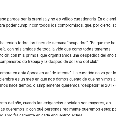
esa parece ser la premisa y no es válido cuestionarla. En diciem
para poder cumplir con todos los compromisos, que, por cierto, s
 ha tenido todos los fines de semana "ocupados": "Es que me he
 veía, con mis amigas de toda la vida que como todas tenemos
incidir, con mis primos, que organizamos una despedida del año
ompañeros de trabajo y la despedida del año del club".
siempre en esta época es así de intensa". La cuestión no va por l
 diciembre es un mes en que nos damos cuenta de que no vimos a
vemos hace tiempo, o simplemente queremos "despedir" el 2017
nto del año, cuando las exigencias sociales son mayores, es
idas queremos ir, con qué personas realmente queremos estar, p
 solo físicamente en cada encuentro", aclara.