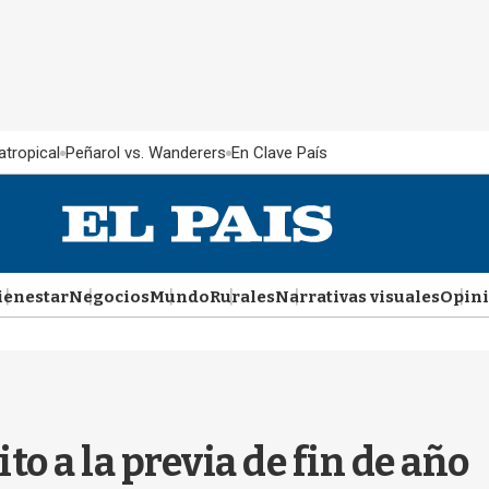
atropical
Peñarol vs. Wanderers
En Clave País
ienestar
Negocios
Mundo
Rurales
Narrativas visuales
Opin
to a la previa de fin de año