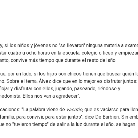
y, si los niños y jóvenes no "se llevaron" ninguna materia a exam
star cuatro u ocho horas en la escuela, colegio o liceo y empieza
tanto, convive más tiempo que durante el resto del año.
e, por un lado, si los hijos son chicos tienen que buscar quién l
o. Sobre el tema, Álvez dice que en lo mejor es disfrutar juntos:
jar y disfrutar con ellos, jugando, paseando, riéndose y
edonista. Ellos nos van a agradecer".
acaciones: "La palabra viene de
vacatio
, que es vaciarse para lle
milia, para convivir, para estar juntos", dice De Barbieri. Sin em
no "tuvieron tiempo" de salir a la luz durante el año, se hagan