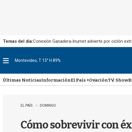
Temas del día:
Conexión Ganadera
Inumet advierte por ciclón extr
Montevideo, T 15° H 89%
M
e
n
u
Últimas Noticias
Información
El País +
Ovación
TV Show
B
EL PAÍS
DOMINGO
Cómo sobrevivir con éxi