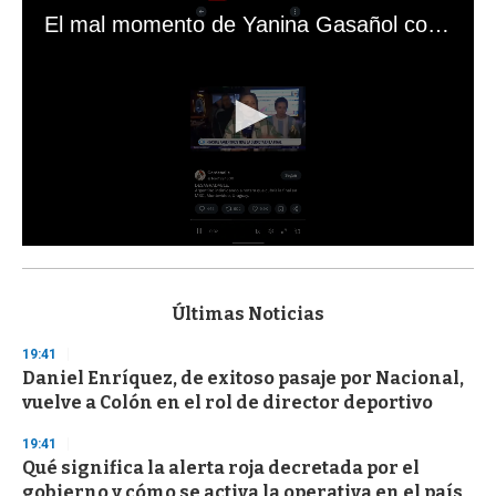
El mal momento de Yanina Gasañol con un hincha argentino en "Subrayado"
0
s
e
c
Últimas Noticias
o
n
19:41
d
Daniel Enríquez, de exitoso pasaje por Nacional,
s
o
vuelve a Colón en el rol de director deportivo
f
3
19:41
3
s
Qué significa la alerta roja decretada por el
e
gobierno y cómo se activa la operativa en el país