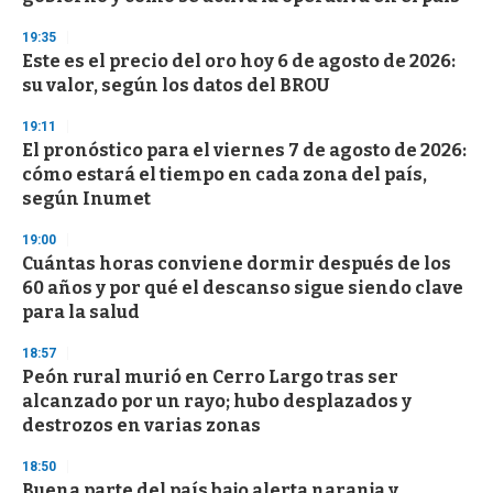
c
o
19:35
n
d
Este es el precio del oro hoy 6 de agosto de 2026:
s
su valor, según los datos del BROU
19:11
El pronóstico para el viernes 7 de agosto de 2026:
cómo estará el tiempo en cada zona del país,
según Inumet
19:00
Cuántas horas conviene dormir después de los
60 años y por qué el descanso sigue siendo clave
para la salud
18:57
Peón rural murió en Cerro Largo tras ser
alcanzado por un rayo; hubo desplazados y
destrozos en varias zonas
18:50
Buena parte del país bajo alerta naranja y