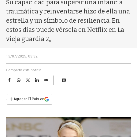
a
Su capacidad para superar una infancia
traumática y reinventarse hizo de ella una
estrella y un símbolo de resiliencia. En
estos días puede vérsela en Netflix en La
vieja guardia 2,,
13/07/2025, 03:32
Compartir esta noticia
F
W
T
L
E
a
h
w
i
m
c
a
i
n
a
e
t
t
k
i
+
Agregar El País en
b
s
t
e
l
o
A
e
d
o
p
r
I
k
p
n