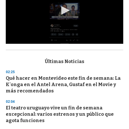
0
s
e
c
Últimas Noticias
o
n
02:25
d
Qué hacer en Montevideo este fin de semana: La
s
o
K'onga en el Antel Arena, Gustaf en el Movie y
f
más recomendados
3
3
s
02:04
e
El teatro uruguayo vive un fin de semana
c
excepcional: varios estrenos y un público que
o
n
agota funciones
d
s