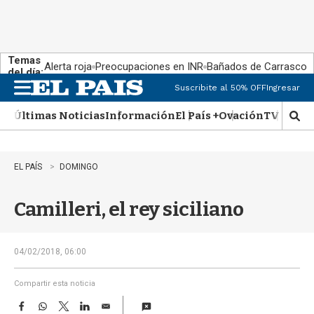
Temas
Alerta roja
Preocupaciones en INR
Bañados de Carrasco
del día:
Suscribite al 50% OFF
Ingresar
M
e
Últimas Noticias
Información
El País +
Ovación
TV Show
n
M
u
o
s
t
EL PAÍS
DOMINGO
r
a
Camilleri, el rey siciliano
r
b
�
s
04/02/2018, 06:00
q
u
Compartir esta noticia
e
F
W
T
L
E
d