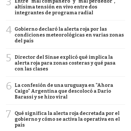
3
Entre "mal compañero" y "mal perdedor",
altísima tensión en vivo entre dos
integrantes de programa radial
4
Gobierno declaró la alerta roja por las
condiciones meteorológicas en varias zonas
del país
5
Director del Sinae explicó qué implica la
alerta roja para zonas costeras y qué pasa
con las clases
6
La confesión de una uruguaya en "Ahora
Caigo" Argentina que descolocó a Darío
Barassi y se hizo viral
7
Qué significa la alerta roja decretada por el
gobierno y cómo se activa la operativa en el
país