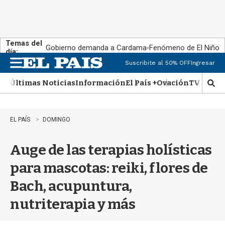
Temas del
Gobierno demanda a Cardama
Fenómeno de El Niño
día:
Suscribite al 50% OFF
Ingresar
M
e
Últimas Noticias
Información
El País +
Ovación
TV Show
n
M
u
o
s
t
EL PAÍS
DOMINGO
r
a
Auge de las terapias holísticas
r
b
para mascotas: reiki, flores de
�
s
Bach, acupuntura,
q
u
nutriterapia y más
e
d